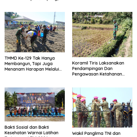
Perkuat Akses dan
TMMD di Kampung Sesor
Tingkatkan Mobilitas Warga
Kampung Sesor
TMMD Ke-129 Tak Hanya
Koramil Tiris Laksanakan
Membangun, Tapi Juga
Pendampingan Dan
Menanam Harapan Melalui
Pengawasan Ketahanan
Ketahanan Pangan
Pangan
Bakti Sosial dan Bakti
Kesehatan Warnai Latihan
Wakil Panglima TNI dan