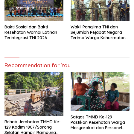
Wakil Panglima TNI dan
Bakti Sosial dan Bakti
Sejumlah Pejabat Negara
Kesehatan Warnai Latihan
Terima Warga Kehormatan
Terintegrasi TNI 2026
dan Brevet Korps Marinir
Recommendation for You
Satgas TMMD Ke-129
Rehab Jembatan TMMD Ke-
Pastikan Kesehatan Warga
129 Kodim 1807/Sorong
Masyarakat dan Personel
Selatan Hampir Rampung,
Tetap Prima Demi Suksesnya