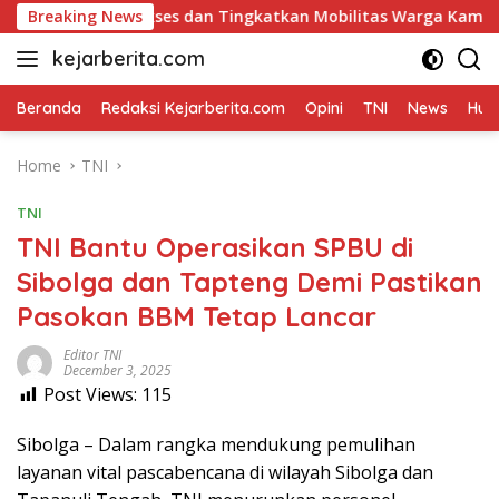
Skip
at Akses dan Tingkatkan Mobilitas Warga Kampung Sesor
Breaking News
to
kejarberita.com
content
Beranda
Redaksi Kejarberita.com
Opini
TNI
News
Huk
Home
TNI
TNI
TNI Bantu Operasikan SPBU di
Sibolga dan Tapteng Demi Pastikan
Pasokan BBM Tetap Lancar
Editor TNI
December 3, 2025
Post Views:
115
Sibolga – Dalam rangka mendukung pemulihan
layanan vital pascabencana di wilayah Sibolga dan