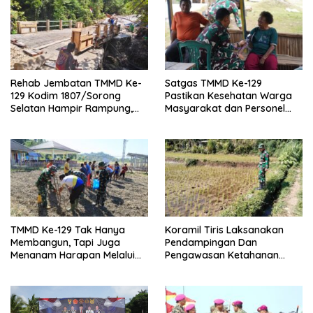
Rehab Jembatan TMMD Ke-
Satgas TMMD Ke-129
129 Kodim 1807/Sorong
Pastikan Kesehatan Warga
Selatan Hampir Rampung,
Masyarakat dan Personel
Perkuat Akses dan
Tetap Prima Demi Suksesnya
Tingkatkan Mobilitas Warga
TMMD di Kampung Sesor
Kampung Sesor
TMMD Ke-129 Tak Hanya
Koramil Tiris Laksanakan
Membangun, Tapi Juga
Pendampingan Dan
Menanam Harapan Melalui
Pengawasan Ketahanan
Ketahanan Pangan
Pangan