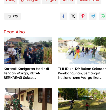
cakti,
gabungan
Satgas
satlap
selamatkan
775
Read Also
Koramil Kanigaran Hadir di
TMMD ke-129 Bukan Sekadar
Tengah Warga, KETAN
Pembangunan, Semangat
BERKREASI Sukses
Nasionalisme Warga Ikut
Semarakkan HUT RI
Dibangun