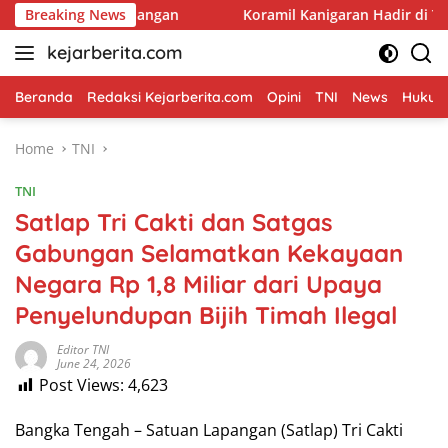
Skip
n Pangan
Breaking News
Koramil Kanigaran Hadir di Tengah Warga, KE
to
kejarberita.com
content
Beranda
Redaksi Kejarberita.com
Opini
TNI
News
Hukum 
Home
TNI
TNI
Satlap Tri Cakti dan Satgas
Gabungan Selamatkan Kekayaan
Negara Rp 1,8 Miliar dari Upaya
Penyelundupan Bijih Timah Ilegal
Editor TNI
June 24, 2026
Post Views:
4,623
Bangka Tengah – Satuan Lapangan (Satlap) Tri Cakti