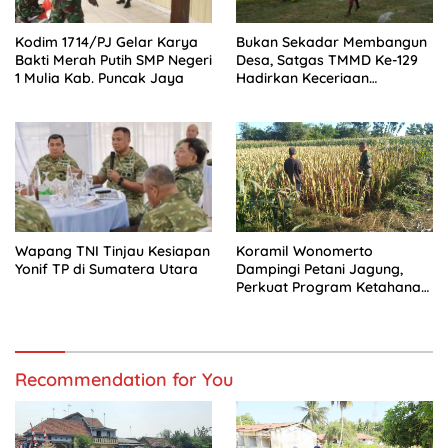
Kodim 1714/PJ Gelar Karya
Bukan Sekadar Membangun
Bakti Merah Putih SMP Negeri
Desa, Satgas TMMD Ke-129
1 Mulia Kab. Puncak Jaya
Hadirkan Keceriaan
Bersama Anak-Anak
Kampung Sesor
Wapang TNI Tinjau Kesiapan
Koramil Wonomerto
Yonif TP di Sumatera Utara
Dampingi Petani Jagung,
Perkuat Program Ketahanan
Pangan Nasional
Recommendation for You