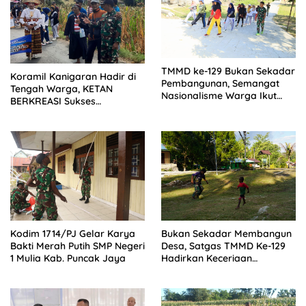
TMMD ke-129 Bukan Sekadar
Koramil Kanigaran Hadir di
Pembangunan, Semangat
Tengah Warga, KETAN
Nasionalisme Warga Ikut
BERKREASI Sukses
Dibangun
Semarakkan HUT RI
Kodim 1714/PJ Gelar Karya
Bukan Sekadar Membangun
Bakti Merah Putih SMP Negeri
Desa, Satgas TMMD Ke-129
1 Mulia Kab. Puncak Jaya
Hadirkan Keceriaan
Bersama Anak-Anak
Kampung Sesor