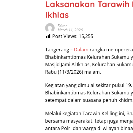
Laksanakan Tarawih Ke
Ikhlas
Editor
March 11, 2026
Post Views:
15,255
Tangerang –
Dalam
rangka mempererat
Bhabinkamtibmas Kelurahan Sukamulya 
Masjid Jami Al Ikhlas, Kelurahan Suka
Rabu (11/3/2026) malam.
Kegiatan yang dimulai sekitar pukul 19
Bhabinkamtibmas Kelurahan Sukamulya
setempat dalam suasana penuh khidma
Melalui kegiatan Tarawih Keliling ini
bersama masyarakat, tetapi juga menja
antara Polri dan warga di wilayah bina