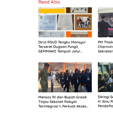
Read Also
Dirut RSUD Tengku Mansyur
PM Thail
Terseret Dugaan Pungli,
Charnvir
GEMMAKO Tempuh Jalur
Sekretar
Hukum
Pengama
Kondusif
Diiringi 
Mensos RI dan Bupati Gresik
H. Ibnu 
Tinjau Sekolah Rakyat
Pendafta
Terintegrasi 1, Perkuat Akses
Kades K
Pendidikan bagi Masyarakat