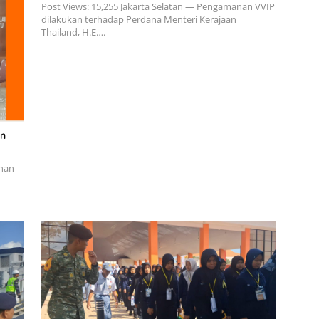
Post Views: 15,255 Jakarta Selatan — Pengamanan VVIP
dilakukan terhadap Perdana Menteri Kerajaan
Thailand, H.E….
an
inan