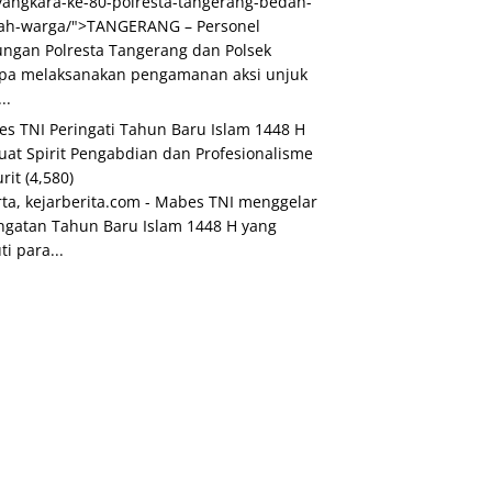
angkara-ke-80-polresta-tangerang-bedah-
ah-warga/">TANGERANG – Personel
ngan Polresta Tangerang dan Polsek
pa melaksanakan pengamanan aksi unjuk
..
s TNI Peringati Tahun Baru Islam 1448 H
uat Spirit Pengabdian dan Profesionalisme
urit
(4,580)
rta, kejarberita.com - Mabes TNI menggelar
ngatan Tahun Baru Islam 1448 H yang
ti para...