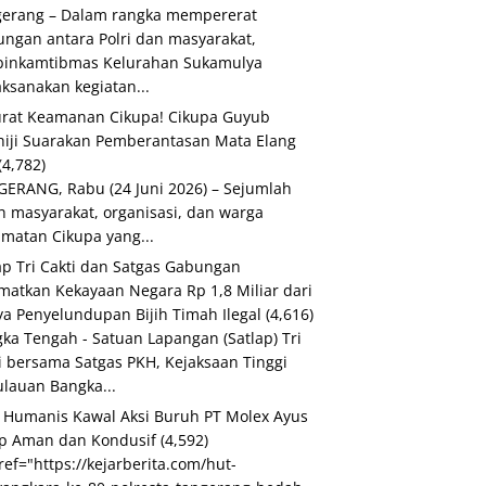
erang – Dalam rangka mempererat
ngan antara Polri dan masyarakat,
binkamtibmas Kelurahan Sukamulya
ksanakan kegiatan...
rat Keamanan Cikupa! Cikupa Guyub
iji Suarakan Pemberantasan Mata Elang
(4,782)
ERANG, Rabu (24 Juni 2026) – Sejumlah
h masyarakat, organisasi, dan warga
matan Cikupa yang...
ap Tri Cakti dan Satgas Gabungan
matkan Kekayaan Negara Rp 1,8 Miliar dari
a Penyelundupan Bijih Timah Ilegal
(4,616)
ka Tengah - Satuan Lapangan (Satlap) Tri
i bersama Satgas PKH, Kejaksaan Tinggi
lauan Bangka...
i Humanis Kawal Aksi Buruh PT Molex Ayus
p Aman dan Kondusif
(4,592)
ref="https://kejarberita.com/hut-