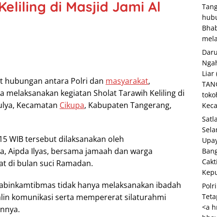
liling di Masjid Jami Al
Tang
hubu
Bha
mela
Daru
Ngah
Liar
 hubungan antara Polri dan
masyarakat
,
TANG
melaksanakan kegiatan Sholat Tarawih Keliling di
toko
mulya, Kecamatan
Cikupa
, Kabupaten Tangerang,
Keca
Satl
Sela
.15 WIB tersebut dilaksanakan oleh
Upay
, Aipda Ilyas, bersama jamaah dan warga
Bang
Cakt
t di bulan suci Ramadan.
Kepu
, Bhabinkamtibmas tidak hanya melaksanakan ibadah
Polr
lin komunikasi serta mempererat silaturahmi
Teta
<a h
annya.