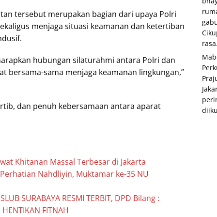
bhay
rum
tan tersebut merupakan bagian dari upaya Polri
gabu
ekaligus menjaga situasi keamanan dan ketertiban
Ciku
dusif.
rasa.
Mabe
diharapkan hubungan silaturahmi antara Polri dan
Perk
pat bersama-sama menjaga keamanan lingkungan,”
Praj
Jaka
peri
rtib, dan penuh kebersamaan antara aparat
diiku
at Khitanan Massal Terbesar di Jakarta
Perhatian Nahdliyin, Muktamar ke-35 NU
LUB SURABAYA RESMI TERBIT, DPD Bilang :
HENTIKAN FITNAH