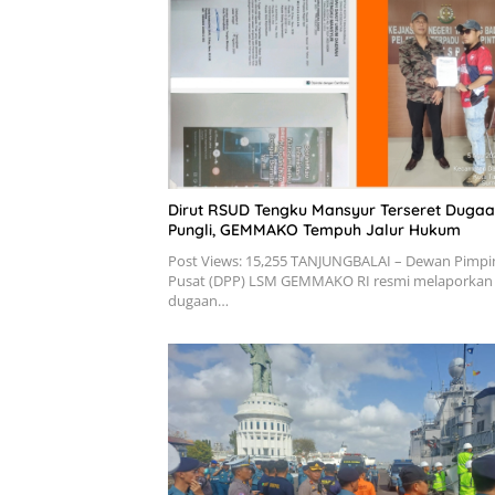
Dirut RSUD Tengku Mansyur Terseret Duga
Pungli, GEMMAKO Tempuh Jalur Hukum
Post Views: 15,255 TANJUNGBALAI – Dewan Pimp
Pusat (DPP) LSM GEMMAKO RI resmi melaporkan
dugaan…