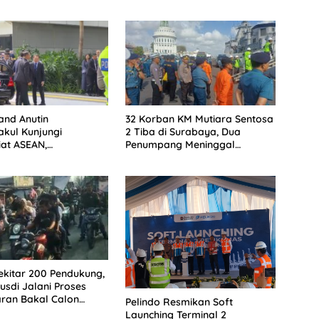
and Anutin
32 Korban KM Mutiara Sentosa
akul Kunjungi
2 Tiba di Surabaya, Dua
iat ASEAN,
Penumpang Meninggal
nan VVIP Berjalan
Dievakuasi ke RS Bhayangkara
Sekitar 200 Pendukung,
Rusdi Jalani Proses
ran Bakal Calon
Pelindo Resmikan Soft
edungwaringin
Launching Terminal 2