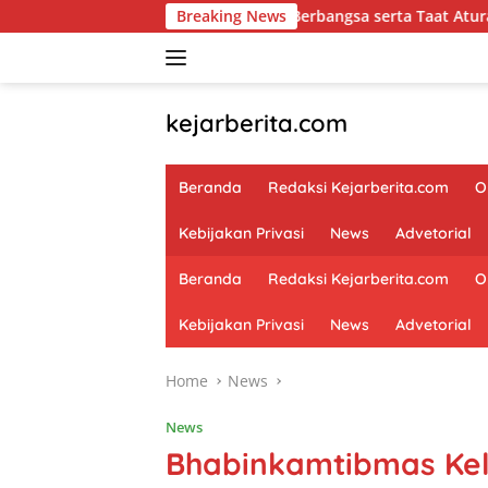
Skip
adaran Berbangsa serta Taat Aturan di Kampung Sesor
Breaking News
to
content
kejarberita.com
Beranda
Redaksi Kejarberita.com
O
Kebijakan Privasi
News
Advetorial
Beranda
Redaksi Kejarberita.com
O
Kebijakan Privasi
News
Advetorial
Home
News
News
Bhabinkamtibmas Ke