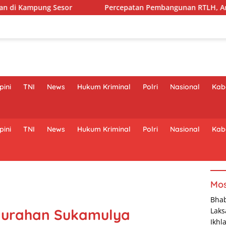
Percepatan Pembangunan RTLH, Anggota Satgas TMMD ke-129 K
pini
TNI
News
Hukum Kriminal
Polri
Nasional
Kaba
pini
TNI
News
Hukum Kriminal
Polri
Nasional
Kaba
Mos
Bha
lurahan Sukamulya
Laks
Ikhl