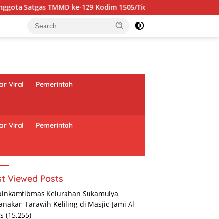
odim 1505/Tidore Turunkan Material Semen
r Viral
Pemerintah
r Viral
Pemerintah
t Viewed Posts
binkamtibmas Kelurahan Sukamulya
anakan Tarawih Keliling di Masjid Jami Al
as
(15,255)