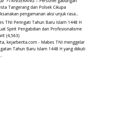
ga/">TANGERANG – Personel gabungan
esta Tangerang dan Polsek Cikupa
ksanakan pengamanan aksi unjuk rasa...
s TNI Peringati Tahun Baru Islam 1448 H
uat Spirit Pengabdian dan Profesionalisme
rit
(4,563)
rta, kejarberita.com - Mabes TNI menggelar
ngatan Tahun Baru Islam 1448 H yang diikuti
..