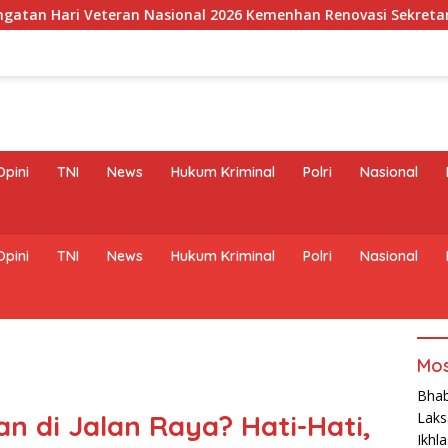
an Nasional 2026 Kemenhan Renovasi Sekretariat LVRI dan Beda
Opini
TNI
News
Hukum Kriminal
Polri
Nasional
Opini
TNI
News
Hukum Kriminal
Polri
Nasional
Mos
Bhab
n di Jalan Raya? Hati-Hati,
Laks
Ikhl