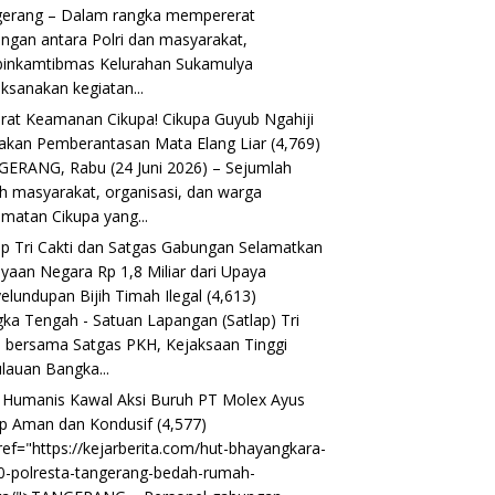
erang – Dalam rangka mempererat
ngan antara Polri dan masyarakat,
inkamtibmas Kelurahan Sukamulya
ksanakan kegiatan...
rat Keamanan Cikupa! Cikupa Guyub Ngahiji
akan Pemberantasan Mata Elang Liar
(4,769)
ERANG, Rabu (24 Juni 2026) – Sejumlah
h masyarakat, organisasi, dan warga
matan Cikupa yang...
ap Tri Cakti dan Satgas Gabungan Selamatkan
yaan Negara Rp 1,8 Miliar dari Upaya
elundupan Bijih Timah Ilegal
(4,613)
ka Tengah - Satuan Lapangan (Satlap) Tri
i bersama Satgas PKH, Kejaksaan Tinggi
lauan Bangka...
i Humanis Kawal Aksi Buruh PT Molex Ayus
p Aman dan Kondusif
(4,577)
ref="https://kejarberita.com/hut-bhayangkara-
0-polresta-tangerang-bedah-rumah-