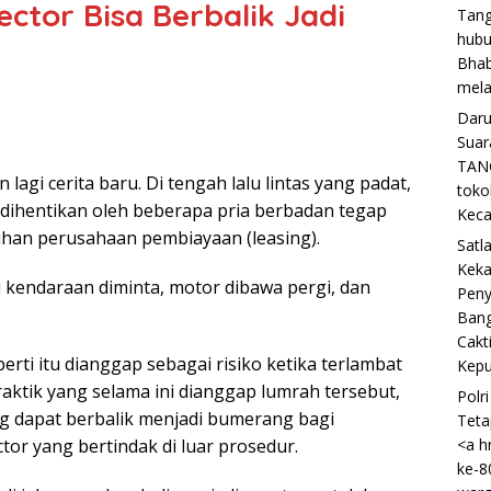
ector Bisa Berbalik Jadi
Tang
hubu
Bhab
mela
Daru
Suar
TANG
gi cerita baru. Di tengah lalu lintas yang padat,
toko
ihentikan oleh beberapa pria berbadan tegap
Keca
han perusahaan pembiayaan (leasing).
Satl
Keka
i kendaraan diminta, motor dibawa pergi, dan
Peny
Bang
Cakt
erti itu dianggap sebagai risiko ketika terlambat
Kepu
ktik yang selama ini dianggap lumrah tersebut,
Polr
g dapat berbalik menjadi bumerang bagi
Teta
or yang bertindak di luar prosedur.
<a h
ke-8