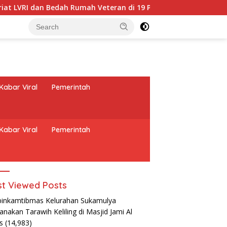
h Rumah Veteran di 19 Provinsi
Brigadir Ibnu Dermawa
Kabar Viral
Pemerintah
Kabar Viral
Pemerintah
t Viewed Posts
inkamtibmas Kelurahan Sukamulya
anakan Tarawih Keliling di Masjid Jami Al
as
(14,983)