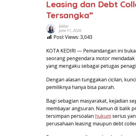
Leasing dan Debt Coll
Tersangka”
Editor
June 11, 2026
Post Views:
3,043
KOTA KEDIRI — Pemandangan ini bukan la
seorang pengendara motor mendadak d
yang mengaku sebagai petugas penagi
Dengan alasan tunggakan cicilan, kunc
pemiliknya hanya bisa pasrah.
Bagi sebagian masyarakat, kejadian sep
membayar angsuran. Namun di balik pra
tersimpan persoalan
hukum
serius yan
perusahaan leasing maupun debt collect