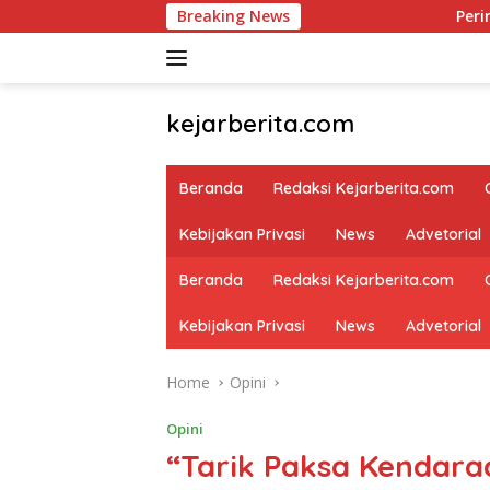
Skip
Breaking News
Peringatan Hari Veter
to
content
kejarberita.com
Beranda
Redaksi Kejarberita.com
Kebijakan Privasi
News
Advetorial
Beranda
Redaksi Kejarberita.com
Kebijakan Privasi
News
Advetorial
Home
Opini
Opini
“Tarik Paksa Kendaraa