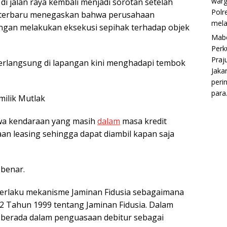
war
 jalan raya kembali menjadi sorotan setelah
Polr
i terbaru menegaskan bahwa perusahaan
mela
angan melakukan eksekusi sepihak terhadap objek
Mabe
Perk
Praju
erlangsung di lapangan kini menghadapi tembok
Jaka
peri
para.
milik Mutlak
wa kendaraan yang masih
dalam
masa kredit
n leasing sehingga dapat diambil kapan saja
benar.
rlaku mekanisme Jaminan Fidusia sebagaimana
 Tahun 1999 tentang Jaminan Fidusia. Dalam
p berada dalam penguasaan debitur sebagai