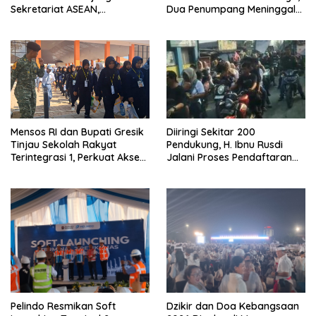
Sekretariat ASEAN,
Dua Penumpang Meninggal
Pengamanan VVIP Berjalan
Dievakuasi ke RS
Kondusif
Bhayangkara
Diiringi Sekitar 200
Mensos RI dan Bupati Gresik
Pendukung, H. Ibnu Rusdi
Tinjau Sekolah Rakyat
Jalani Proses Pendaftaran
Terintegrasi 1, Perkuat Akses
Bakal Calon Kades
Pendidikan bagi Masyarakat
Kedungwaringin
Pelindo Resmikan Soft
Dzikir dan Doa Kebangsaan