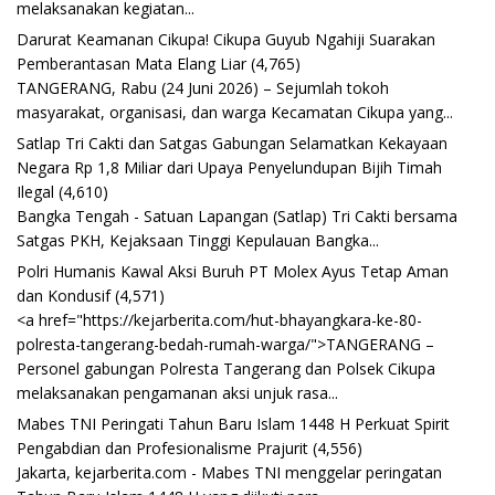
melaksanakan kegiatan...
Darurat Keamanan Cikupa! Cikupa Guyub Ngahiji Suarakan
Pemberantasan Mata Elang Liar
(4,765)
TANGERANG, Rabu (24 Juni 2026) – Sejumlah tokoh
masyarakat, organisasi, dan warga Kecamatan Cikupa yang...
Satlap Tri Cakti dan Satgas Gabungan Selamatkan Kekayaan
Negara Rp 1,8 Miliar dari Upaya Penyelundupan Bijih Timah
Ilegal
(4,610)
Bangka Tengah - Satuan Lapangan (Satlap) Tri Cakti bersama
Satgas PKH, Kejaksaan Tinggi Kepulauan Bangka...
Polri Humanis Kawal Aksi Buruh PT Molex Ayus Tetap Aman
dan Kondusif
(4,571)
<a href="https://kejarberita.com/hut-bhayangkara-ke-80-
polresta-tangerang-bedah-rumah-warga/">TANGERANG –
Personel gabungan Polresta Tangerang dan Polsek Cikupa
melaksanakan pengamanan aksi unjuk rasa...
Mabes TNI Peringati Tahun Baru Islam 1448 H Perkuat Spirit
Pengabdian dan Profesionalisme Prajurit
(4,556)
Jakarta, kejarberita.com - Mabes TNI menggelar peringatan