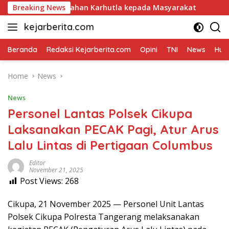
Skip
si Pencegahan Karhutla kepada Masyarakat
Breaking News
Wakapolsek C
to
kejarberita.com
content
Beranda
Redaksi Kejarberita.com
Opini
TNI
News
Huk
Home
News
News
Personel Lantas Polsek Cikupa
Laksanakan PECAK Pagi, Atur Arus
Lalu Lintas di Pertigaan Columbus
Editor
November 21, 2025
Post Views:
268
Cikupa, 21 November 2025 — Personel Unit Lantas
Polsek Cikupa Polresta Tangerang melaksanakan