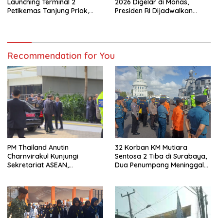
Launching Terminal 2
2026 Digelar di Monas,
Petikemas Tanjung Priok,
Presiden RI Dijadwalkan
Siap Perkuat Arus Logistik
Hadir Bersama Tokoh Lintas
Nasional
Agama
Recommendation for You
PM Thailand Anutin
32 Korban KM Mutiara
Charnvirakul Kunjungi
Sentosa 2 Tiba di Surabaya,
Sekretariat ASEAN,
Dua Penumpang Meninggal
Pengamanan VVIP Berjalan
Dievakuasi ke RS
Kondusif
Bhayangkara