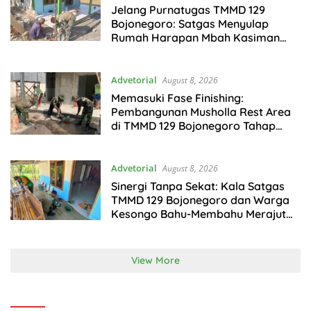
Jelang Purnatugas TMMD 129
Bojonegoro: Satgas Menyulap
Rumah Harapan Mbah Kasiman
Menjadi Hunian Layak dan Nyaman
Advetorial
August 8, 2026
Memasuki Fase Finishing:
Pembangunan Musholla Rest Area
di TMMD 129 Bojonegoro Tahap
Pasang Keramik dan Pengecatan
Teras
Advetorial
August 8, 2026
Sinergi Tanpa Sekat: Kala Satgas
TMMD 129 Bojonegoro dan Warga
Kesongo Bahu-Membahu Merajut
Asa Ibu Jasmiati
View More