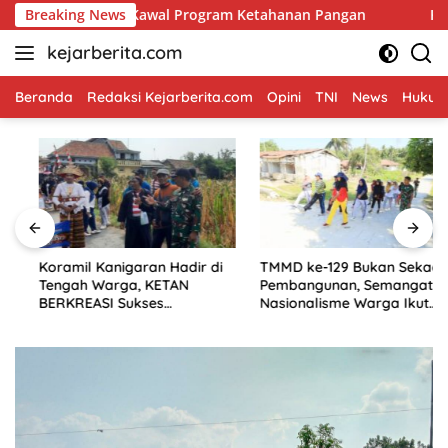
Skip
 Sawah, Kawal Program Ketahanan Pangan
Breaking News
Koramil Kanig
to
kejarberita.com
content
Beranda
Redaksi Kejarberita.com
Opini
TNI
News
Hukum 
Koramil Kanigaran Hadir di
TMMD ke-129 Bukan Sekadar
Tengah Warga, KETAN
Pembangunan, Semangat
BERKREASI Sukses
Nasionalisme Warga Ikut
Semarakkan HUT RI
Dibangun