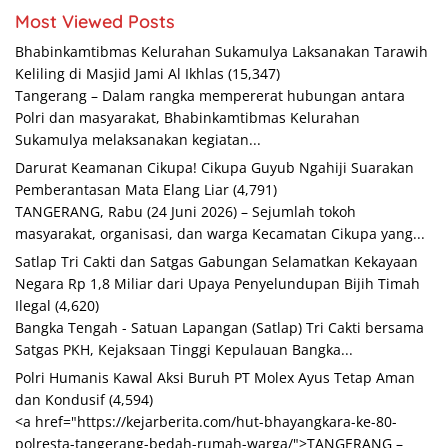
Most Viewed Posts
Bhabinkamtibmas Kelurahan Sukamulya Laksanakan Tarawih
Keliling di Masjid Jami Al Ikhlas
(15,347)
Tangerang – Dalam rangka mempererat hubungan antara
Polri dan masyarakat, Bhabinkamtibmas Kelurahan
Sukamulya melaksanakan kegiatan...
Darurat Keamanan Cikupa! Cikupa Guyub Ngahiji Suarakan
Pemberantasan Mata Elang Liar
(4,791)
TANGERANG, Rabu (24 Juni 2026) – Sejumlah tokoh
masyarakat, organisasi, dan warga Kecamatan Cikupa yang...
Satlap Tri Cakti dan Satgas Gabungan Selamatkan Kekayaan
Negara Rp 1,8 Miliar dari Upaya Penyelundupan Bijih Timah
Ilegal
(4,620)
Bangka Tengah - Satuan Lapangan (Satlap) Tri Cakti bersama
Satgas PKH, Kejaksaan Tinggi Kepulauan Bangka...
Polri Humanis Kawal Aksi Buruh PT Molex Ayus Tetap Aman
dan Kondusif
(4,594)
<a href="https://kejarberita.com/hut-bhayangkara-ke-80-
polresta-tangerang-bedah-rumah-warga/">TANGERANG –