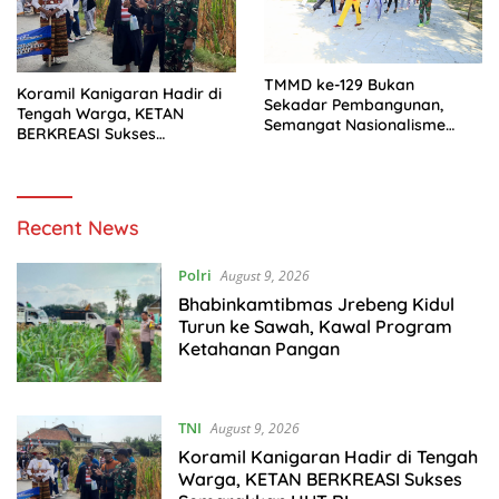
TMMD ke-129 Bukan
Koramil Kanigaran Hadir di
Sekadar Pembangunan,
Tengah Warga, KETAN
Semangat Nasionalisme
BERKREASI Sukses
Warga Ikut Dibangun
Semarakkan HUT RI
kejarberita.com
Recent News
Polri
August 9, 2026
Bhabinkamtibmas Jrebeng Kidul
Turun ke Sawah, Kawal Program
Ketahanan Pangan
TNI
August 9, 2026
Koramil Kanigaran Hadir di Tengah
Warga, KETAN BERKREASI Sukses