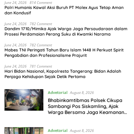
June 24, 2026
814 Comment
Polri Humanis Kawal Aksi Buruh PT Molex Ayus Tetap Aman
dan Kondusif
June 24, 2026
782 Comment
Dandim 1710/Mimika Ajak Warga Jaga Persaudaraan dalam
Prosesi Perdamaian Perang Suku di Kwamki Narama
June 24, 2026
782 Comment
Mabes TNI Peringati Tahun Baru Islam 1448 H Perkuat Spirit
Pengabdian dan Profesionalisme Prajurit
June 24, 2026
781 Comment
Hari Bidan Nasional, Kapolresta Tangerang: Bidan Adalah
Penjaga Kehidupan Sejak Detik Pertama
Advetorial
August 8, 2026
Bhabinkamtibmas Polsek Cikupa
Sambangi Pos Siskamling, Ajak
Warga Bersama Jaga Keamanan
Lingkungan
Advetorial
August 8, 2026