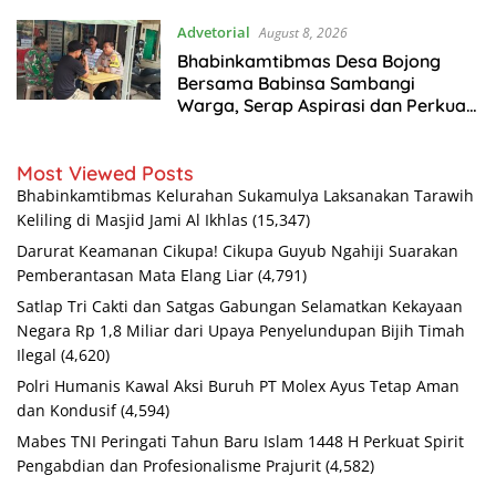
Advetorial
August 8, 2026
Bhabinkamtibmas Desa Bojong
Bersama Babinsa Sambangi
Warga, Serap Aspirasi dan Perkuat
Kamtibmas
Most Viewed Posts
Bhabinkamtibmas Kelurahan Sukamulya Laksanakan Tarawih
Keliling di Masjid Jami Al Ikhlas
(15,347)
Darurat Keamanan Cikupa! Cikupa Guyub Ngahiji Suarakan
Pemberantasan Mata Elang Liar
(4,791)
Satlap Tri Cakti dan Satgas Gabungan Selamatkan Kekayaan
Negara Rp 1,8 Miliar dari Upaya Penyelundupan Bijih Timah
Ilegal
(4,620)
Polri Humanis Kawal Aksi Buruh PT Molex Ayus Tetap Aman
dan Kondusif
(4,594)
Mabes TNI Peringati Tahun Baru Islam 1448 H Perkuat Spirit
Pengabdian dan Profesionalisme Prajurit
(4,582)