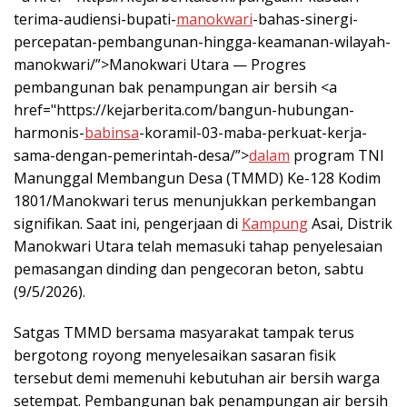
terima-audiensi-bupati-
manokwari
-bahas-sinergi-
percepatan-pembangunan-hingga-keamanan-wilayah-
manokwari/”>Manokwari Utara — Progres
pembangunan bak penampungan air bersih <a
href="https://kejarberita.com/bangun-hubungan-
harmonis-
babinsa
-koramil-03-maba-perkuat-kerja-
sama-dengan-pemerintah-desa/”>
dalam
program TNI
Manunggal Membangun Desa (TMMD) Ke-128 Kodim
1801/Manokwari terus menunjukkan perkembangan
signifikan. Saat ini, pengerjaan di
Kampung
Asai, Distrik
Manokwari Utara telah memasuki tahap penyelesaian
pemasangan dinding dan pengecoran beton, sabtu
(9/5/2026).
Satgas TMMD bersama masyarakat tampak terus
bergotong royong menyelesaikan sasaran fisik
tersebut demi memenuhi kebutuhan air bersih warga
setempat. Pembangunan bak penampungan air bersih