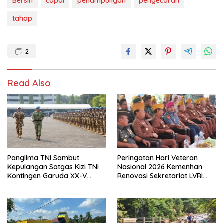
Bersih
capai
penampungan
pengecoran
tahap
2
Read Also
Panglima TNI Sambut
Peringatan Hari Veteran
Kepulangan Satgas Kizi TNI
Nasional 2026 Kemenhan
Kontingen Garuda XX-V
Renovasi Sekretariat LVRI
MONUSCO
dan Bedah Rumah Veteran di
19 Provinsi