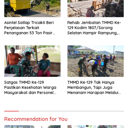
Asintel Satlap Tricakti Beri
Rehab Jembatan TMMD Ke-
Penjelasan Terkait
129 Kodim 1807/Sorong
Penanganan 53 Ton Pasir
Selatan Hampir Rampung,
Timah di Air Merbau
Perkuat Akses dan
Tingkatkan Mobilitas Warga
Kampung Sesor
Satgas TMMD Ke-129
TMMD Ke-129 Tak Hanya
Pastikan Kesehatan Warga
Membangun, Tapi Juga
Masyarakat dan Personel
Menanam Harapan Melalui
Tetap Prima Demi Suksesnya
Ketahanan Pangan
TMMD di Kampung Sesor
Recommendation for You