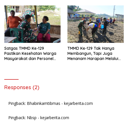
Tingkatkan Mobilitas Warga
Kampung Sesor
Satgas TMMD Ke-129
TMMD Ke-129 Tak Hanya
Pastikan Kesehatan Warga
Membangun, Tapi Juga
Masyarakat dan Personel
Menanam Harapan Melalui
Tetap Prima Demi Suksesnya
Ketahanan Pangan
TMMD di Kampung Sesor
Responses (2)
Pingback:
Bhabinkamtibmas - kejarberita.com
Pingback:
Nbsp - kejarberita.com