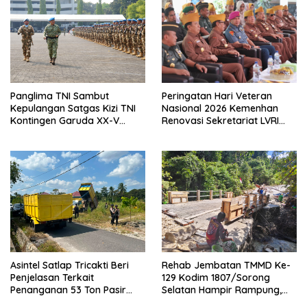
Panglima TNI Sambut
Peringatan Hari Veteran
Kepulangan Satgas Kizi TNI
Nasional 2026 Kemenhan
Kontingen Garuda XX-V
Renovasi Sekretariat LVRI
MONUSCO
dan Bedah Rumah Veteran di
19 Provinsi
Asintel Satlap Tricakti Beri
Rehab Jembatan TMMD Ke-
Penjelasan Terkait
129 Kodim 1807/Sorong
Penanganan 53 Ton Pasir
Selatan Hampir Rampung,
Timah di Air Merbau
Perkuat Akses dan