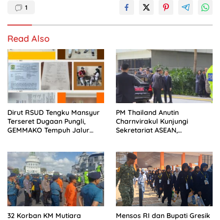
1
Read Also
Dirut RSUD Tengku Mansyur
PM Thailand Anutin
Terseret Dugaan Pungli,
Charnvirakul Kunjungi
GEMMAKO Tempuh Jalur
Sekretariat ASEAN,
Hukum
Pengamanan VVIP Berjalan
Kondusif
32 Korban KM Mutiara
Mensos RI dan Bupati Gresik