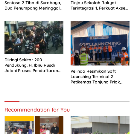
Sentosa 2 Tiba di Surabaya,
Tinjau Sekolah Rakyat
Dua Penumpang Meninggal
Terintegrasi 1, Perkuat Akses
Dievakuasi ke RS
Pendidikan bagi Masyarakat
Bhayangkara
Diiringi Sekitar 200
Pendukung, H. Ibnu Rusdi
Jalani Proses Pendaftaran
Pelindo Resmikan Soft
Bakal Calon Kades
Launching Terminal 2
Kedungwaringin
Petikemas Tanjung Priok,
Siap Perkuat Arus Logistik
Nasional
Recommendation for You