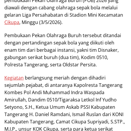
pembukaan Pekan Olahraga Buruh (POB) 2026 yang
diawali dengan cabang olahraga sepak bola melalui
gelaran Liga Persahabatan di Stadion Mini Kecamatan
Cikupa
, Minggu (3/5/2026).
Pembukaan Pekan Olahraga Buruh tersebut ditandai
dengan pertandingan sepak bola yang diikuti oleh
enam tim dari berbagai instansi, yakni tim Disnaker,
gabungan serikat buruh (dua tim), Kodim 0510,
Polresta Tangerang, serta Oldstar Persita.
Kegiatan
berlangsung meriah dengan dihadiri
sejumlah pejabat, di antaranya Kapolresta Tangerang
Kombes Pol Andi Muhammad Indra Waspada
Amirullah, Dandim 0510/Tigaraksa Letkol Inf Yudho
Setyono, S.H., Ketua Umum Askab PSSI Kabupaten
Tangerang H. Daniel Ramdani, Ismail Ruslan dari KONI
Kabupaten Tangerang, Camat Cikupa Supriyadi, S.STP.,
M.I.P., unsur KOK Cikupa, serta para ketua serikat