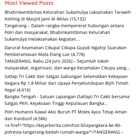
Most Viewed Posts
Bhabinkamtibmas Kelurahan Sukamulya Laksanakan Tarawih
Keliling di Masjid Jami Al Ikhlas
(15,132)
Tangerang – Dalam rangka mempererat hubungan antara
Polri dan masyarakat, Bhabinkamtibmas Kelurahan
Sukamulya melaksanakan kegiatan...
Darurat Keamanan Cikupa! Cikupa Guyub Ngahiji Suarakan
Pemberantasan Mata Elang Liar
(4,778)
TANGERANG, Rabu (24 Juni 2026) – Sejumlah tokoh
masyarakat, organisasi, dan warga Kecamatan Cikupa yang...
Satlap Tri Cakti dan Satgas Gabungan Selamatkan Kekayaan
Negara Rp 1,8 Miliar dari Upaya Penyelundupan Bijih Timah
Ilegal
(4,616)
Bangka Tengah - Satuan Lapangan (Satlap) Tri Cakti bersama
Satgas PKH, Kejaksaan Tinggi Kepulauan Bangka...
Polri Humanis Kawal Aksi Buruh PT Molex Ayus Tetap Aman
dan Kondusif
(4,586)
<a href="https://kejarberita.com/hut-bhayangkara-ke-80-
polresta-tangerang-bedah-rumah-warga/">TANGERANG –