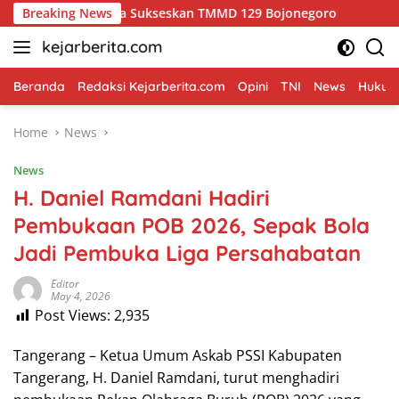
Skip
ul Warga Sukseskan TMMD 129 Bojonegoro
Breaking News
Merajut Asa 
to
kejarberita.com
content
Beranda
Redaksi Kejarberita.com
Opini
TNI
News
Hukum 
Home
News
News
H. Daniel Ramdani Hadiri
Pembukaan POB 2026, Sepak Bola
Jadi Pembuka Liga Persahabatan
Editor
May 4, 2026
Post Views:
2,935
Tangerang – Ketua Umum Askab PSSI Kabupaten
Tangerang, H. Daniel Ramdani, turut menghadiri