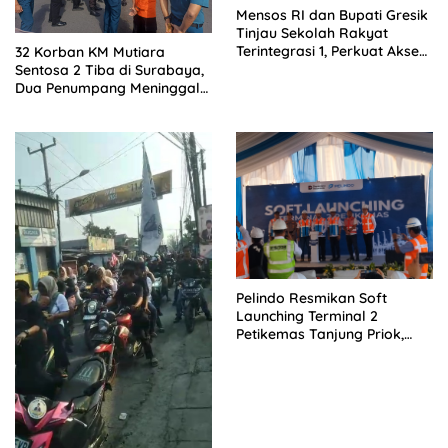
Mensos RI dan Bupati Gresik
Tinjau Sekolah Rakyat
Terintegrasi 1, Perkuat Akses
32 Korban KM Mutiara
Pendidikan bagi Masyarakat
Sentosa 2 Tiba di Surabaya,
Dua Penumpang Meninggal
Dievakuasi ke RS
Bhayangkara
Pelindo Resmikan Soft
Launching Terminal 2
Petikemas Tanjung Priok,
Siap Perkuat Arus Logistik
Nasional