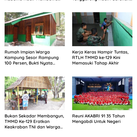
Harapan bagi Warga di
Nasional Pembagian
Tengah Konflik Ugimba,
Bendera Merah Putih
Papua Tengah
Rumah Impian Warga
Kerja Keras Hampir Tuntas,
Kampung Sesor Rampung
RTLH TMMD ke-129 Kini
100 Persen, Bukti Nyata
Memasuki Tahap Akhir
TMMD Ke-129 Kodim
1807/Sorsel
Reuni AKABRI 91 35 Tahun
Bukan Sekadar Membangun,
Mengabdi Untuk Negeri
TMMD Ke-129 Eratkan
Keakraban TNI dan Warga
Kampung Sesor