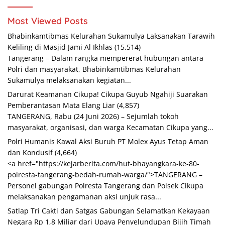
Most Viewed Posts
Bhabinkamtibmas Kelurahan Sukamulya Laksanakan Tarawih
Keliling di Masjid Jami Al Ikhlas
(15,514)
Tangerang – Dalam rangka mempererat hubungan antara
Polri dan masyarakat, Bhabinkamtibmas Kelurahan
Sukamulya melaksanakan kegiatan...
Darurat Keamanan Cikupa! Cikupa Guyub Ngahiji Suarakan
Pemberantasan Mata Elang Liar
(4,857)
TANGERANG, Rabu (24 Juni 2026) – Sejumlah tokoh
masyarakat, organisasi, dan warga Kecamatan Cikupa yang...
Polri Humanis Kawal Aksi Buruh PT Molex Ayus Tetap Aman
dan Kondusif
(4,664)
<a href="https://kejarberita.com/hut-bhayangkara-ke-80-
polresta-tangerang-bedah-rumah-warga/">TANGERANG –
Personel gabungan Polresta Tangerang dan Polsek Cikupa
melaksanakan pengamanan aksi unjuk rasa...
Satlap Tri Cakti dan Satgas Gabungan Selamatkan Kekayaan
Negara Rp 1,8 Miliar dari Upaya Penyelundupan Bijih Timah