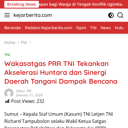
Skip
apan bagi Warga di Tengah Konflik Ugimba, Papua Tengah
Breaking News
to
kejarberita.com
content
Beranda
Redaksi Kejarberita.com
Opini
TNI
News
Hukum 
Home
TNI
TNI
Wakasatgas PRR TNI Tekankan
Akselerasi Huntara dan Sinergi
Daerah Tangani Dampak Bencana
Editor TNI
January 31, 2026
Post Views:
232
Sumut – Kepala Staf Umum (Kasum) TNI Letjen TNI
Richard Tampubolon selaku Wakil Ketua Satgas