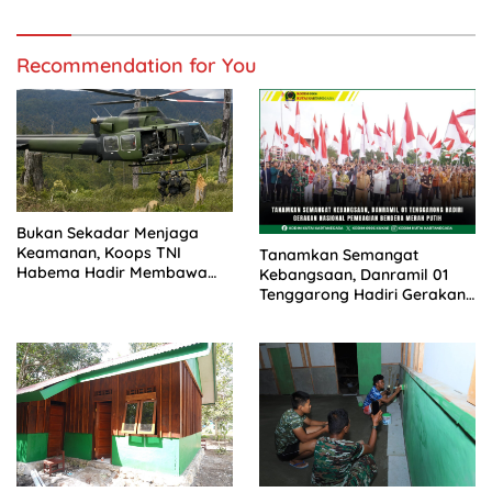
Recommendation for You
Bukan Sekadar Menjaga
Keamanan, Koops TNI
Tanamkan Semangat
Habema Hadir Membawa
Kebangsaan, Danramil 01
Harapan bagi Warga di
Tenggarong Hadiri Gerakan
Tengah Konflik Ugimba,
Nasional Pembagian
Papua Tengah
Bendera Merah Putih