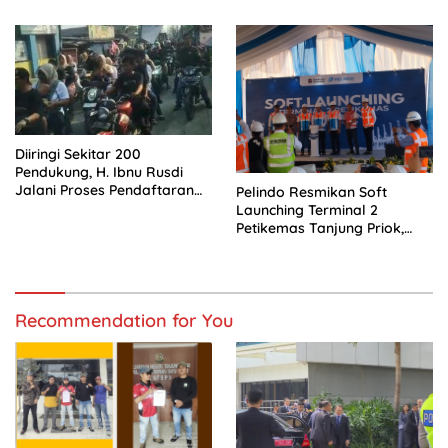
Bhayangkara
Diiringi Sekitar 200
Pendukung, H. Ibnu Rusdi
Jalani Proses Pendaftaran
Pelindo Resmikan Soft
Bakal Calon Kades
Launching Terminal 2
Kedungwaringin
Petikemas Tanjung Priok,
Siap Perkuat Arus Logistik
Nasional
Recommendation for You