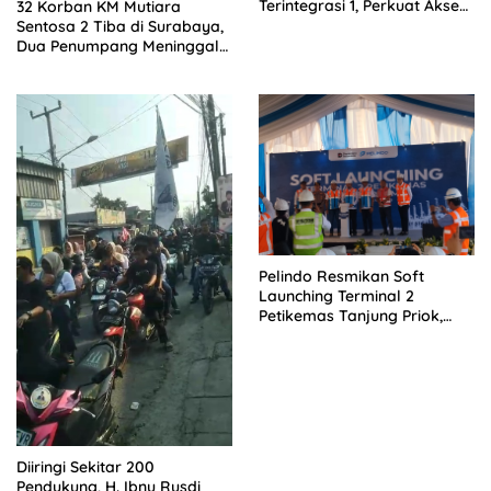
Terintegrasi 1, Perkuat Akses
32 Korban KM Mutiara
Pendidikan bagi Masyarakat
Sentosa 2 Tiba di Surabaya,
Dua Penumpang Meninggal
Dievakuasi ke RS
Bhayangkara
Pelindo Resmikan Soft
Launching Terminal 2
Petikemas Tanjung Priok,
Siap Perkuat Arus Logistik
Nasional
Diiringi Sekitar 200
Pendukung, H. Ibnu Rusdi