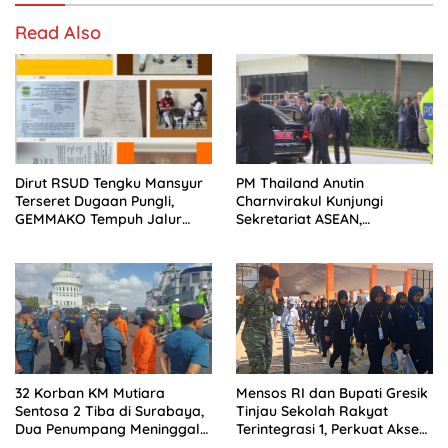
Read Also
Dirut RSUD Tengku Mansyur
PM Thailand Anutin
Terseret Dugaan Pungli,
Charnvirakul Kunjungi
GEMMAKO Tempuh Jalur
Sekretariat ASEAN,
Hukum
Pengamanan VVIP Berjalan
Kondusif
32 Korban KM Mutiara
Mensos RI dan Bupati Gresik
Sentosa 2 Tiba di Surabaya,
Tinjau Sekolah Rakyat
Dua Penumpang Meninggal
Terintegrasi 1, Perkuat Akses
Dievakuasi ke RS
Pendidikan bagi Masyarakat