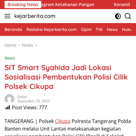
Skip
Kawal Program Ketahanan Pangan
Breaking News
Koramil Kanigaran Had
to
kejarberita.com
content
Beranda
Redaksi Kejarberita.com
Opini
TNI
News
Hukum 
Home
News
News
SIT Smart Syahida Jadi Lokasi
Sosialisasi Pembentukan Polisi Cilik
Polsek Cikupa
Editor
September 29, 2025
Post Views:
777
TANGERANG | Polsek
Cikupa
Polresta Tangerang Polda
Banten melalui Unit Lantas melaksanakan kegiatan