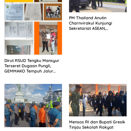
PM Thailand Anutin
Charnvirakul Kunjungi
Sekretariat ASEAN,
Pengamanan VVIP Berjalan
Kondusif
Dirut RSUD Tengku Mansyur
Terseret Dugaan Pungli,
GEMMAKO Tempuh Jalur
Hukum
Mensos RI dan Bupati Gresik
Tinjau Sekolah Rakyat