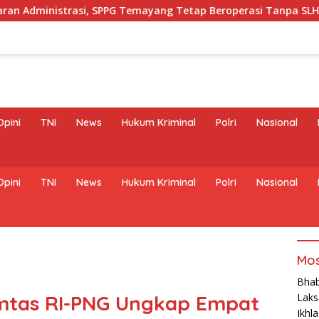
PPG Temayang Tetap Beroperasi Tanpa SLHS
Menyapa Ha
Opini
TNI
News
Hukum Kriminal
Polri
Nasional
Opini
TNI
News
Hukum Kriminal
Polri
Nasional
Mos
Bhab
mtas RI-PNG Ungkap Empat
Laks
Ikhl