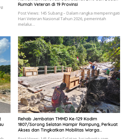
Rumah Veteran di 19 Provinsi
NI
Post Views: 145 Subang – Dalam rangka memperingati
Hari Veteran Nasional Tahun 2026, pemerintah
melalui…
t
Rehab Jembatan TMMD Ke-129 Kodim
au
1807/Sorong Selatan Hampir Rampung, Perkuat
Akses dan Tingkatkan Mobilitas Warga
Kampung Sesor
ah,
Post Views: 145 Sorong Selatan, kejarberita.com –