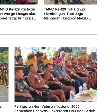
MMD Ke-129 Pastikan
TMMD Ke-129 Tak Hanya
an Warga Masyarakat
Membangun, Tapi Juga
onel Tetap Prima Demi
Menanam Harapan Melalui
ya TMMD di Kampung
Ketahanan Pangan
zi
Peringatan Hari Veteran Nasional 2026
Kemenhan Renovasi Sekretariat LVRI dan Bedah