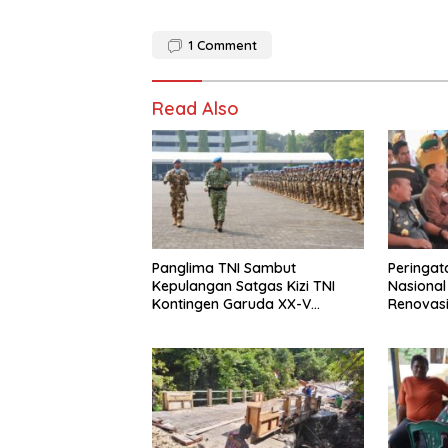
1
Comment
Read Also
Panglima TNI Sambut
Peringat
Kepulangan Satgas Kizi TNI
Nasiona
Kontingen Garuda XX-V
Renovasi
MONUSCO
Bedah Ru
Provinsi