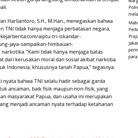
war
li.
Polr
mela
wan Harliantoro, S.H., M.Han., menegaskan bahwa
Mabe
n TNI tidak hanya menjaga perbatasan negara,
Perk
/kejarberita.com/aiptu-tri-iskandar-
Praju
Jaka
tung-jaya-sampaikan-himbauan-
peri
narkotika. “Kami tidak hanya menjaga batas
para.
t dari kerusakan moral dan sosial akibat narkoba.
uk Indonesia, khususnya tanah Papua,” tegasnya.
ti nyata bahwa TNI selalu hadir sebagai garda
k ancaman, baik fisik maupun non-fisik, yang
pan masyarakat Papua, dan usaha ini merupakan
yang menjadi ancaman nyata terhadap ketahanan