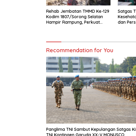
Rehab Jembatan TMMD Ke-129
Satgas T
Kodim 1807/Sorong Selatan
Kesehat
Hampir Rampung, Perkuat
dan Pers
Akses dan Tingkatkan
Suksesn
Mobilitas Warga Kampung
Sesor
Sesor
Recommendation for You
Panglima TNI Sambut Kepulangan Satgas Ki
TNI Kontingen Garuda XX-V MONUSCO