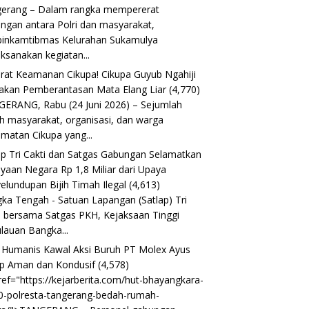
erang – Dalam rangka mempererat
ngan antara Polri dan masyarakat,
inkamtibmas Kelurahan Sukamulya
ksanakan kegiatan...
rat Keamanan Cikupa! Cikupa Guyub Ngahiji
akan Pemberantasan Mata Elang Liar
(4,770)
ERANG, Rabu (24 Juni 2026) – Sejumlah
h masyarakat, organisasi, dan warga
matan Cikupa yang...
ap Tri Cakti dan Satgas Gabungan Selamatkan
yaan Negara Rp 1,8 Miliar dari Upaya
elundupan Bijih Timah Ilegal
(4,613)
ka Tengah - Satuan Lapangan (Satlap) Tri
i bersama Satgas PKH, Kejaksaan Tinggi
lauan Bangka...
i Humanis Kawal Aksi Buruh PT Molex Ayus
p Aman dan Kondusif
(4,578)
ref="https://kejarberita.com/hut-bhayangkara-
0-polresta-tangerang-bedah-rumah-