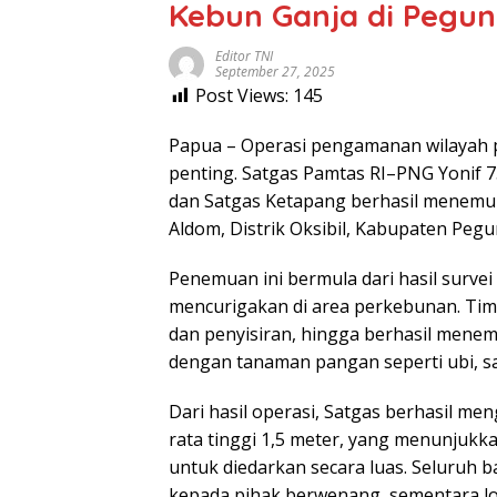
Kebun Ganja di Pegu
Editor TNI
September 27, 2025
Post Views:
145
Papua – Operasi pengamanan wilayah 
penting. Satgas Pamtas RI–PNG Yonif 7
dan Satgas Ketapang berhasil menemu
Aldom, Distrik Oksibil, Kabupaten Pegu
Penemuan ini bermula dari hasil surve
mencurigakan di area perkebunan. T
dan penyisiran, hingga berhasil mene
dengan tanaman pangan seperti ubi, sa
Dari hasil operasi, Satgas berhasil m
rata tinggi 1,5 meter, yang menunjukka
untuk diedarkan secara luas. Seluruh 
kepada pihak berwenang, sementara lo