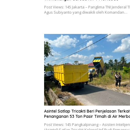
Post Views: 145 Jakarta – Panglima TNI Jenderal T
Agus Subiyanto yang diwakili oleh Komandan…
Asintel Satlap Tricakti Beri Penjelasan Terkai
Penanganan 53 Ton Pasir Timah di Air Merb
Post Views: 145 Pangkalpinang – Asisten Intelijen
(Asintel) Satlap Tricakti Kolonel Inf Rudi Firmansy