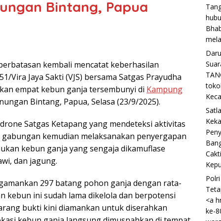
nungan Bintang, Papua
Tang
hubu
Bhab
mela
Daru
perbatasan kembali mencatat keberhasilan
Suar
TANG
51/Vira Jaya Sakti (VJS) bersama Satgas Prayudha
toko
kan empat kebun ganja tersembunyi di
Kampung
Keca
nungan Bintang, Papua, Selasa (23/9/2025).
Satl
Keka
i drone Satgas Ketapang yang mendeteksi aktivitas
Peny
im gabungan kemudian melaksanakan penyergapan
Bang
mukan kebun ganja yang sengaja dikamuflase
Cakt
wi, dan jagung.
Kepu
Polr
engamankan 297 batang pohon ganja dengan rata-
Teta
n kebun ini sudah lama dikelola dan berpotensi
<a h
barang bukti kini diamankan untuk diserahkan
ke-8
kasi kebun ganja langsung dimusnahkan di tempat