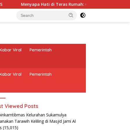
ti di Teras Rumah: Cara Babinsa Kesongo Rajut Kebersamaan
Kabar Viral
Pemerintah
Kabar Viral
Pemerintah
t Viewed Posts
inkamtibmas Kelurahan Sukamulya
anakan Tarawih Keliling di Masjid Jami Al
as
(15,015)