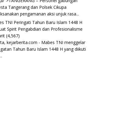
ga/">TANGERANG – Personel gabungan
esta Tangerang dan Polsek Cikupa
ksanakan pengamanan aksi unjuk rasa...
s TNI Peringati Tahun Baru Islam 1448 H
uat Spirit Pengabdian dan Profesionalisme
rit
(4,567)
rta, kejarberita.com - Mabes TNI menggelar
ngatan Tahun Baru Islam 1448 H yang diikuti
..