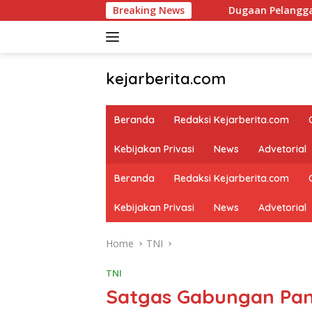
Skip
Breaking News
Dugaan Pelanggaran Administrasi, S
to
content
kejarberita.com
Beranda
Redaksi Kejarberita.com
Kebijakan Privasi
News
Advetorial
Beranda
Redaksi Kejarberita.com
Kebijakan Privasi
News
Advetorial
Home
TNI
TNI
Satgas Gabungan Pa