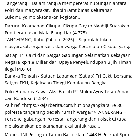
Tangerang – Dalam rangka mempererat hubungan antara
Polri dan masyarakat, Bhabinkamtibmas Kelurahan
Sukamulya melaksanakan kegiatan...
Darurat Keamanan Cikupa! Cikupa Guyub Ngahiji Suarakan
Pemberantasan Mata Elang Liar
(4,775)
TANGERANG, Rabu (24 Juni 2026) – Sejumlah tokoh
masyarakat, organisasi, dan warga Kecamatan Cikupa yang...
Satlap Tri Cakti dan Satgas Gabungan Selamatkan Kekayaan
Negara Rp 1,8 Miliar dari Upaya Penyelundupan Bijih Timah
Ilegal
(4,616)
Bangka Tengah - Satuan Lapangan (Satlap) Tri Cakti bersama
Satgas PKH, Kejaksaan Tinggi Kepulauan Bangka...
Polri Humanis Kawal Aksi Buruh PT Molex Ayus Tetap Aman
dan Kondusif
(4,584)
<a href="https://kejarberita.com/hut-bhayangkara-ke-80-
polresta-tangerang-bedah-rumah-warga/">TANGERANG –
Personel gabungan Polresta Tangerang dan Polsek Cikupa
melaksanakan pengamanan aksi unjuk rasa...
Mabes TNI Peringati Tahun Baru Islam 1448 H Perkuat Spirit