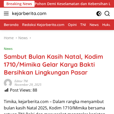
Skip
ngkas Pohon Demi Keselamatan dan Kebersihan Lingkungan
Breaking News
to
kejarberita.com
content
Beranda
Redaksi Kejarberita.com
Opini
TNI
News
Hukum 
Home
News
News
Sambut Bulan Kasih Natal, Kodim
1710/Mimika Gelar Karya Bakti
Bersihkan Lingkungan Pasar
Editor TNI
November 29, 2025
Post Views:
88
Timika, kejarberita.com – Dalam rangka menyambut
bulan kasih Natal 2025, Kodim 1710/Mimika bersama