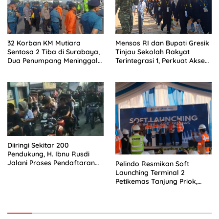
32 Korban KM Mutiara
Mensos RI dan Bupati Gresik
Sentosa 2 Tiba di Surabaya,
Tinjau Sekolah Rakyat
Dua Penumpang Meninggal
Terintegrasi 1, Perkuat Akses
Dievakuasi ke RS
Pendidikan bagi Masyarakat
Bhayangkara
Diiringi Sekitar 200
Pendukung, H. Ibnu Rusdi
Jalani Proses Pendaftaran
Pelindo Resmikan Soft
Bakal Calon Kades
Launching Terminal 2
Kedungwaringin
Petikemas Tanjung Priok,
Siap Perkuat Arus Logistik
Nasional