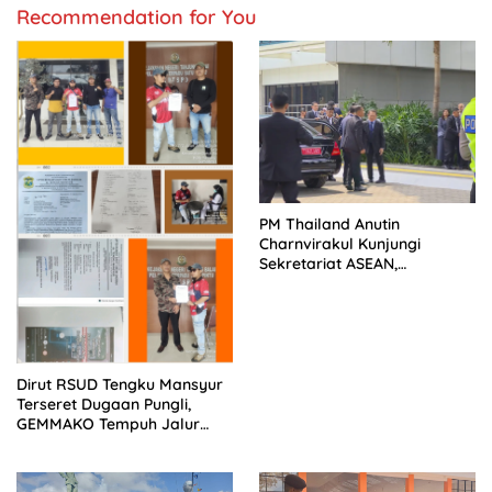
Recommendation for You
PM Thailand Anutin
Charnvirakul Kunjungi
Sekretariat ASEAN,
Pengamanan VVIP Berjalan
Kondusif
Dirut RSUD Tengku Mansyur
Terseret Dugaan Pungli,
GEMMAKO Tempuh Jalur
Hukum