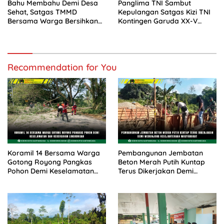
Bahu Membahu Demi Desa
Panglima TNI Sambut
Sehat, Satgas TMMD
Kepulangan Satgas Kizi TNI
Bersama Warga Bersihkan
Kontingen Garuda XX-V
Saluran Air
MONUSCO
Recommendation for You
Koramil 14 Bersama Warga
Pembangunan Jembatan
Gotong Royong Pangkas
Beton Merah Putih Kuntap
Pohon Demi Keselamatan
Terus Dikerjakan Demi
dan Kebersihan Lingkungan
Menunjang Kesejahteraan
Masyarakat