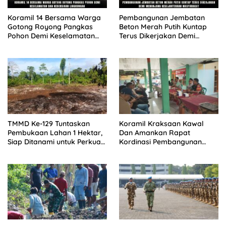
Koramil 14 Bersama Warga
Pembangunan Jembatan
Gotong Royong Pangkas
Beton Merah Putih Kuntap
Pohon Demi Keselamatan
Terus Dikerjakan Demi
dan Kebersihan Lingkungan
Menunjang Kesejahteraan
Masyarakat
TMMD Ke-129 Tuntaskan
Koramil Kraksaan Kawal
Pembukaan Lahan 1 Hektar,
Dan Amankan Rapat
Siap Ditanami untuk Perkuat
Kordinasi Pembangunan
Ketahanan Pangan Kampung
Sekolah Rakyat
Sesor