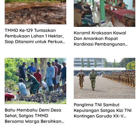
TMMD Ke-129 Tuntaskan
Koramil Kraksaan Kawal
Pembukaan Lahan 1 Hektar,
Dan Amankan Rapat
Siap Ditanami untuk Perkuat
Kordinasi Pembangunan
Ketahanan Pangan Kampung
Sekolah Rakyat
Sesor
Panglima TNI Sambut
Bahu Membahu Demi Desa
Kepulangan Satgas Kizi TNI
Sehat, Satgas TMMD
Kontingen Garuda XX-V
Bersama Warga Bersihkan
MONUSCO
Saluran Air