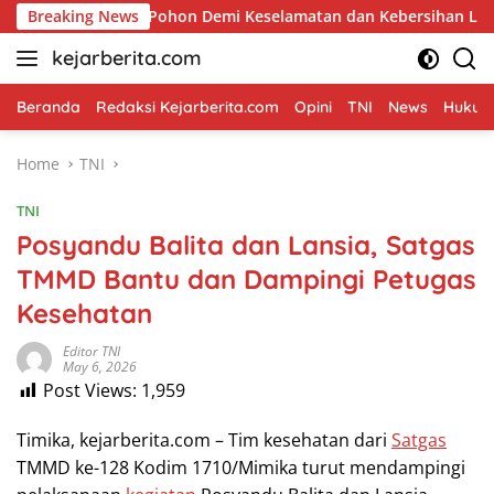
Skip
angkas Pohon Demi Keselamatan dan Kebersihan Lingkungan
Breaking News
to
kejarberita.com
content
Beranda
Redaksi Kejarberita.com
Opini
TNI
News
Hukum 
Home
TNI
TNI
Posyandu Balita dan Lansia, Satgas
TMMD Bantu dan Dampingi Petugas
Kesehatan
Editor TNI
May 6, 2026
Post Views:
1,959
Timika, kejarberita.com – Tim kesehatan dari
Satgas
TMMD ke-128 Kodim 1710/Mimika turut mendampingi