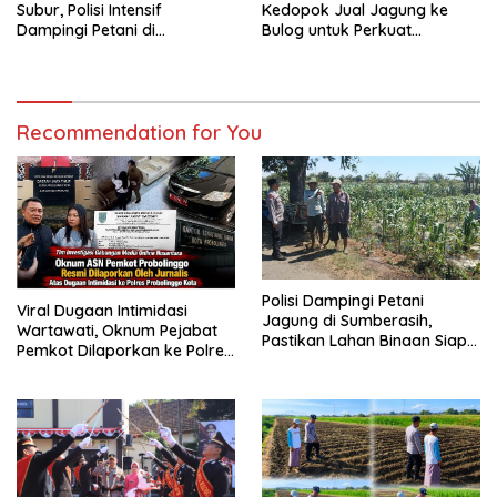
Subur, Polisi Intensif
Kedopok Jual Jagung ke
Dampingi Petani di
Bulog untuk Perkuat
Sumberasih
Ketahanan Pangan Nasional
Recommendation for You
Polisi Dampingi Petani
Viral Dugaan Intimidasi
Jagung di Sumberasih,
Wartawati, Oknum Pejabat
Pastikan Lahan Binaan Siap
Pemkot Dilaporkan ke Polres
Dukung Ketahanan Pangan
Probolinggo Kota