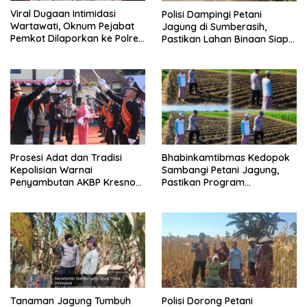
Viral Dugaan Intimidasi
Polisi Dampingi Petani
Wartawati, Oknum Pejabat
Jagung di Sumberasih,
Pemkot Dilaporkan ke Polres
Pastikan Lahan Binaan Siap
Probolinggo Kota
Dukung Ketahanan Pangan
Prosesi Adat dan Tradisi
Bhabinkamtibmas Kedopok
Kepolisian Warnai
Sambangi Petani Jagung,
Penyambutan AKBP Kresno
Pastikan Program
Wisnu Putranto di Polres
Ketahanan Pangan Berjalan
Kediri Kota
Tanaman Jagung Tumbuh
Polisi Dorong Petani