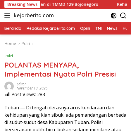
Skip
rsamaan di TMMD 129 Bojonegoro
Breaking News
Kehangatan Pos 1 Ke
to
kejarberita.com
content
Beranda
Redaksi Kejarberita.com
Opini
TNI
News
Huk
Home
Polri
Polri
POLANTAS MENYAPA,
Implementasi Nyata Polri Presisi
Editor
November 13, 2025
Post Views:
283
Tuban — Di tengah derasnya arus kendaraan dan
kehidupan yang kian sibuk, ada pemandangan berbeda
di sudut-sudut desa Kabupaten Tuban. Polisi
berseragam putih-biru, bukan sedang menilang atau