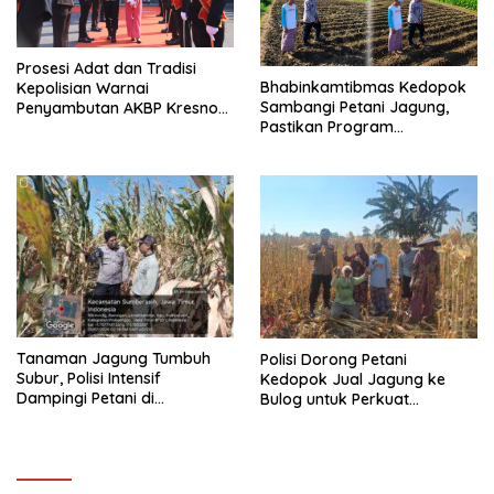
Prosesi Adat dan Tradisi
Bhabinkamtibmas Kedopok
Kepolisian Warnai
Sambangi Petani Jagung,
Penyambutan AKBP Kresno
Pastikan Program
Wisnu Putranto di Polres
Ketahanan Pangan Berjalan
Kediri Kota
Tanaman Jagung Tumbuh
Polisi Dorong Petani
Subur, Polisi Intensif
Kedopok Jual Jagung ke
Dampingi Petani di
Bulog untuk Perkuat
Sumberasih
Ketahanan Pangan Nasional