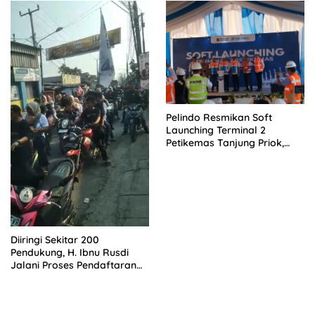
Pelindo Resmikan Soft
Launching Terminal 2
Petikemas Tanjung Priok,
Siap Perkuat Arus Logistik
Nasional
Diiringi Sekitar 200
Pendukung, H. Ibnu Rusdi
Jalani Proses Pendaftaran
Bakal Calon Kades
Kedungwaringin