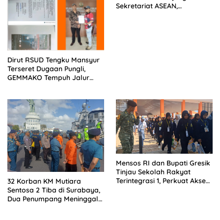
Sekretariat ASEAN,
Pengamanan VVIP Berjalan
Kondusif
Dirut RSUD Tengku Mansyur
Terseret Dugaan Pungli,
GEMMAKO Tempuh Jalur
Hukum
Mensos RI dan Bupati Gresik
Tinjau Sekolah Rakyat
Terintegrasi 1, Perkuat Akses
32 Korban KM Mutiara
Pendidikan bagi Masyarakat
Sentosa 2 Tiba di Surabaya,
Dua Penumpang Meninggal
Dievakuasi ke RS
Bhayangkara