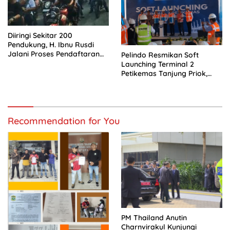
Diiringi Sekitar 200
Pendukung, H. Ibnu Rusdi
Jalani Proses Pendaftaran
Pelindo Resmikan Soft
Bakal Calon Kades
Launching Terminal 2
Kedungwaringin
Petikemas Tanjung Priok,
Siap Perkuat Arus Logistik
Nasional
Recommendation for You
PM Thailand Anutin
Charnvirakul Kunjungi