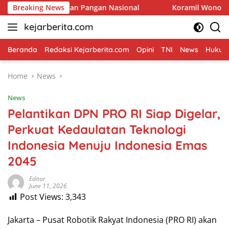
Skip
anan Pangan Nasional
Breaking News
Koramil Wonomerto Dampingi Peta
to
kejarberita.com
content
Beranda
Redaksi Kejarberita.com
Opini
TNI
News
Hukum 
Home
News
News
Pelantikan DPN PRO RI Siap Digelar,
Perkuat Kedaulatan Teknologi
Indonesia Menuju Indonesia Emas
2045
Editor
June 11, 2026
Post Views:
3,343
Jakarta – Pusat Robotik Rakyat Indonesia (PRO RI) akan