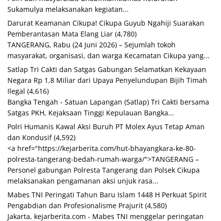
Sukamulya melaksanakan kegiatan...
Darurat Keamanan Cikupa! Cikupa Guyub Ngahiji Suarakan
Pemberantasan Mata Elang Liar
(4,780)
TANGERANG, Rabu (24 Juni 2026) – Sejumlah tokoh
masyarakat, organisasi, dan warga Kecamatan Cikupa yang...
Satlap Tri Cakti dan Satgas Gabungan Selamatkan Kekayaan
Negara Rp 1,8 Miliar dari Upaya Penyelundupan Bijih Timah
Ilegal
(4,616)
Bangka Tengah - Satuan Lapangan (Satlap) Tri Cakti bersama
Satgas PKH, Kejaksaan Tinggi Kepulauan Bangka...
Polri Humanis Kawal Aksi Buruh PT Molex Ayus Tetap Aman
dan Kondusif
(4,592)
<a href="https://kejarberita.com/hut-bhayangkara-ke-80-
polresta-tangerang-bedah-rumah-warga/">TANGERANG –
Personel gabungan Polresta Tangerang dan Polsek Cikupa
melaksanakan pengamanan aksi unjuk rasa...
Mabes TNI Peringati Tahun Baru Islam 1448 H Perkuat Spirit
Pengabdian dan Profesionalisme Prajurit
(4,580)
Jakarta, kejarberita.com - Mabes TNI menggelar peringatan