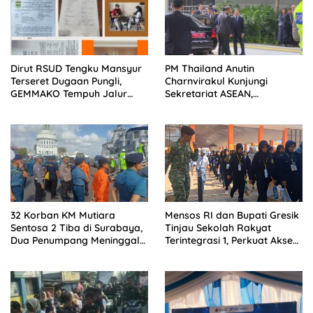
Dirut RSUD Tengku Mansyur
PM Thailand Anutin
Terseret Dugaan Pungli,
Charnvirakul Kunjungi
GEMMAKO Tempuh Jalur
Sekretariat ASEAN,
Hukum
Pengamanan VVIP Berjalan
Kondusif
32 Korban KM Mutiara
Mensos RI dan Bupati Gresik
Sentosa 2 Tiba di Surabaya,
Tinjau Sekolah Rakyat
Dua Penumpang Meninggal
Terintegrasi 1, Perkuat Akses
Dievakuasi ke RS
Pendidikan bagi Masyarakat
Bhayangkara