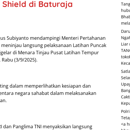
Shield di Baturaja
Tang
hubu
Bha
mela
Daru
 Agus Subiyanto mendampingi Menteri Pertahanan
Ngah
Liar
n meninjau langsung pelaksanaan Latihan Puncak
TANG
igelar di Menara Tinjau Pusat Latihan Tempur
toko
 Rabu (3/9/2025).
Keca
Satl
Sela
Upay
ting dalam memperlihatkan kesiapan dan
Bang
 tentara negara sahabat dalam melaksanakan
Cakt
san.
Kepu
Polr
Teta
<a h
I dan Panglima TNI menyaksikan langsung