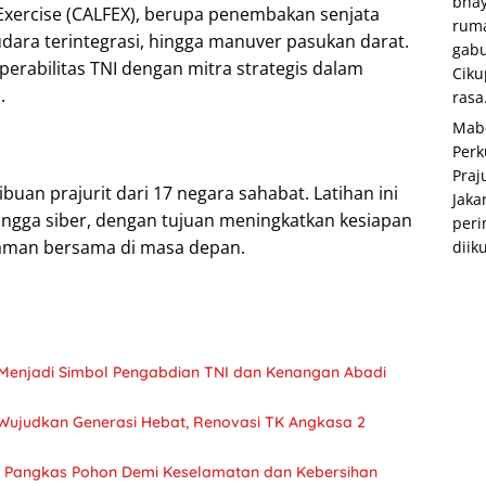
bhay
Exercise (CALFEX), berupa penembakan senjata
rum
 udara terintegrasi, hingga manuver pasukan darat.
gabu
erabilitas TNI dengan mitra strategis dalam
Ciku
.
rasa.
Mabe
Perk
Praj
buan prajurit dari 17 negara sahabat. Latihan ini
Jaka
hingga siber, dengan tujuan meningkatkan kesiapan
peri
caman bersama di masa depan.
diiku
Menjadi Simbol Pengabdian TNI dan Kenangan Abadi
Wujudkan Generasi Hebat, Renovasi TK Angkasa 2
 Pangkas Pohon Demi Keselamatan dan Kebersihan