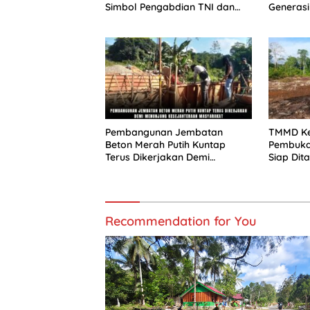
Simbol Pengabdian TNI dan
Generasi
Kenangan Abadi untuk
Angkasa
Kampung Sesor
bagi Ma
Pembangunan Jembatan
TMMD Ke
Beton Merah Putih Kuntap
Pembukaa
Terus Dikerjakan Demi
Siap Dit
Menunjang Kesejahteraan
Ketahan
Masyarakat
Sesor
Recommendation for You