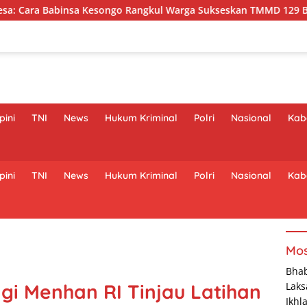
go Rangkul Warga Sukseskan TMMD 129 Bojonegoro
Mera
pini
TNI
News
Hukum Kriminal
Polri
Nasional
Kaba
pini
TNI
News
Hukum Kriminal
Polri
Nasional
Kaba
Mos
Bha
i Menhan RI Tinjau Latihan
Laks
Ikhl