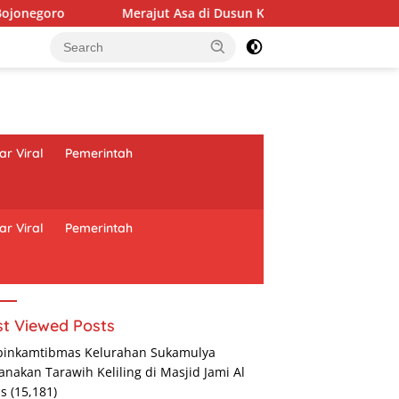
jut Asa di Dusun Krebet: Satgas TMMD 129 Bojonegoro dan War
r Viral
Pemerintah
r Viral
Pemerintah
t Viewed Posts
binkamtibmas Kelurahan Sukamulya
anakan Tarawih Keliling di Masjid Jami Al
as
(15,181)