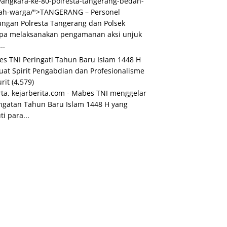
angkara-ke-80-polresta-tangerang-bedah-
ah-warga/">TANGERANG – Personel
ngan Polresta Tangerang dan Polsek
pa melaksanakan pengamanan aksi unjuk
..
s TNI Peringati Tahun Baru Islam 1448 H
uat Spirit Pengabdian dan Profesionalisme
urit
(4,579)
rta, kejarberita.com - Mabes TNI menggelar
ngatan Tahun Baru Islam 1448 H yang
ti para...