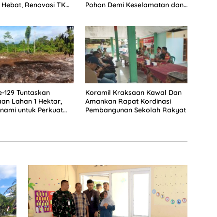
 Hebat, Renovasi TK
Pohon Demi Keselamatan dan
 2 Hadirkan Harapan
Kebersihan Lingkungan
sa Depan Anak
-129 Tuntaskan
Koramil Kraksaan Kawal Dan
n Lahan 1 Hektar,
Amankan Rapat Kordinasi
anami untuk Perkuat
Pembangunan Sekolah Rakyat
an Pangan Kampung