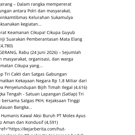
erang – Dalam rangka mempererat
ngan antara Polri dan masyarakat,
binkamtibmas Kelurahan Sukamulya
ksanakan kegiatan...
rat Keamanan Cikupa! Cikupa Guyub
iji Suarakan Pemberantasan Mata Elang
(4,780)
ERANG, Rabu (24 Juni 2026) – Sejumlah
h masyarakat, organisasi, dan warga
matan Cikupa yang...
ap Tri Cakti dan Satgas Gabungan
matkan Kekayaan Negara Rp 1,8 Miliar dari
a Penyelundupan Bijih Timah Ilegal
(4,616)
ka Tengah - Satuan Lapangan (Satlap) Tri
i bersama Satgas PKH, Kejaksaan Tinggi
lauan Bangka...
i Humanis Kawal Aksi Buruh PT Molex Ayus
p Aman dan Kondusif
(4,591)
ref="https://kejarberita.com/hut-