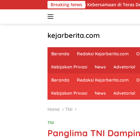
Skip
Menganyam Kebersamaan di Teras Desa: Cara Babinsa Keson
Breaking News
to
content
kejarberita.com
Beranda
Redaksi Kejarberita.com
O
Kebijakan Privasi
News
Advetorial
Beranda
Redaksi Kejarberita.com
O
Kebijakan Privasi
News
Advetorial
Home
TNI
TNI
Panglima TNI Damping