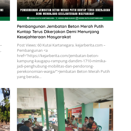
Pembangunan Jembatan Beton Merah Putih
Kuntap Terus Dikerjakan Demi Menunjang
Kesejahteraan Masyarakat
 –
Post Views: 60 Kutai Kartanegara. kejarberita.com –
,
Pembangunan <a
href="https://kejarberita.com/jembatan-beton-
kampung-kaugapu-rampung-dandim-1710-mimika-
jadi-penghubung-mobilitas-dan-pendorong-
perekonomian-warga/”>Jembatan Beton Merah Putih
yang berada…