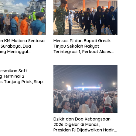
n KM Mutiara Sentosa
Mensos RI dan Bupati Gresik
i Surabaya, Dua
Tinjau Sekolah Rakyat
ng Meninggal
Terintegrasi 1, Perkuat Akses
si ke RS Bhayangkara
Pendidikan bagi Masyarakat
Resmikan Soft
g Terminal 2
s Tanjung Priok, Siap
Arus Logistik Nasional
Dzikir dan Doa Kebangsaan
2026 Digelar di Monas,
Presiden RI Dijadwalkan Hadir
Bersama Tokoh Lintas Agama