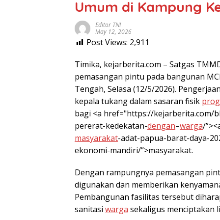
Umum di Kampung K
Editor TNI
May 12, 2026
Post Views:
2,911
Timika, kejarberita.com – Satgas TM
pemasangan pintu pada bangunan MCK
Tengah, Selasa (12/5/2026). Pengerjaa
kepala tukang dalam sasaran fisik
pro
bagi <a href="https://kejarberita.com
pererat-kedekatan-
dengan
–
warga
/”><
masyarakat
-adat-papua-barat-daya-2
ekonomi-mandiri/”>masyarakat.
Dengan rampungnya pemasangan pintu
digunakan dan memberikan kenyamana
Pembangunan fasilitas tersebut dih
sanitasi
warga
sekaligus menciptakan l