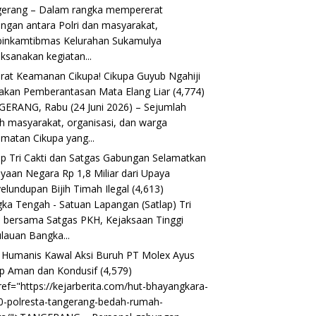
erang – Dalam rangka mempererat
ngan antara Polri dan masyarakat,
inkamtibmas Kelurahan Sukamulya
ksanakan kegiatan...
rat Keamanan Cikupa! Cikupa Guyub Ngahiji
akan Pemberantasan Mata Elang Liar
(4,774)
ERANG, Rabu (24 Juni 2026) – Sejumlah
h masyarakat, organisasi, dan warga
matan Cikupa yang...
ap Tri Cakti dan Satgas Gabungan Selamatkan
yaan Negara Rp 1,8 Miliar dari Upaya
elundupan Bijih Timah Ilegal
(4,613)
ka Tengah - Satuan Lapangan (Satlap) Tri
i bersama Satgas PKH, Kejaksaan Tinggi
lauan Bangka...
i Humanis Kawal Aksi Buruh PT Molex Ayus
p Aman dan Kondusif
(4,579)
ref="https://kejarberita.com/hut-bhayangkara-
0-polresta-tangerang-bedah-rumah-