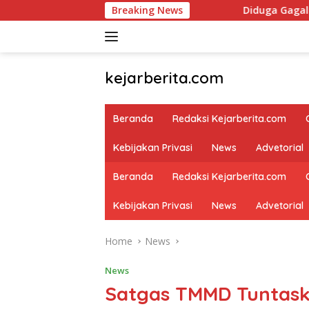
Skip
Breaking News
Diduga Gagal Paham Mekanisme Per
to
content
kejarberita.com
Beranda
Redaksi Kejarberita.com
Kebijakan Privasi
News
Advetorial
Beranda
Redaksi Kejarberita.com
Kebijakan Privasi
News
Advetorial
Home
News
News
Satgas TMMD Tuntas