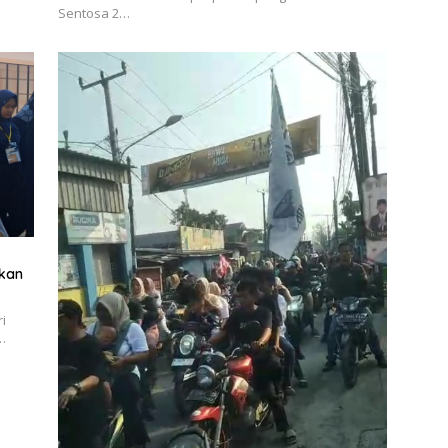
Sentosa 2…
ikan
i
…