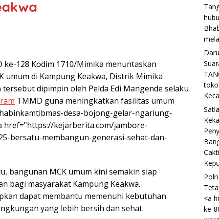
eakwa
Tang
hubu
Bhab
mela
Daru
MD ke-128 Kodim 1710/Mimika menuntaskan
Suar
TANG
 umum di Kampung Keakwa, Distrik Mimika
toko
n tersebut dipimpin oleh Pelda Edi Mangende selaku
Keca
gram
TMMD guna meningkatkan fasilitas umum
Satl
/bhabinkamtibmas-desa-bojong-gelar-ngariung-
Keka
a href="https://kejarberita.com/jambore-
Peny
025-bersatu-membangun-generasi-sehat-dan-
Bang
Cakt
Kepu
, bangunan MCK umum kini semakin siap
Polr
n bagi masyarakat Kampung Keakwa.
Teta
arapkan dapat membantu memenuhi kebutuhan
<a h
ingkungan yang lebih bersih dan sehat.
ke-8