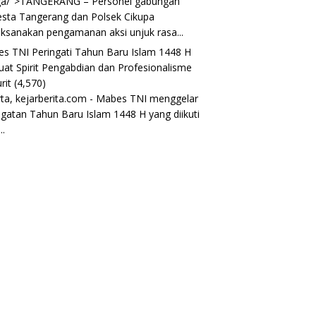
ga/">TANGERANG – Personel gabungan
esta Tangerang dan Polsek Cikupa
ksanakan pengamanan aksi unjuk rasa...
s TNI Peringati Tahun Baru Islam 1448 H
uat Spirit Pengabdian dan Profesionalisme
rit
(4,570)
rta, kejarberita.com - Mabes TNI menggelar
ngatan Tahun Baru Islam 1448 H yang diikuti
..