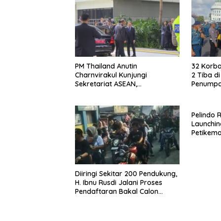
PM Thailand Anutin
32 Korba
Charnvirakul Kunjungi
2 Tiba d
Sekretariat ASEAN,
Penumpa
Pengamanan VVIP Berjalan
Dievakua
Kondusif
Pelindo 
Launchin
Petikema
Perkuat 
Diiringi Sekitar 200 Pendukung,
H. Ibnu Rusdi Jalani Proses
Pendaftaran Bakal Calon
Kades Kedungwaringin