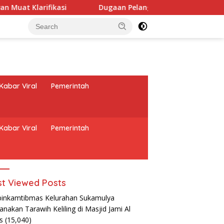
Dugaan Pelanggaran Administrasi, SPPG Temayang Teta
Kabar Viral
Pemerintah
Kabar Viral
Pemerintah
t Viewed Posts
inkamtibmas Kelurahan Sukamulya
anakan Tarawih Keliling di Masjid Jami Al
as
(15,040)