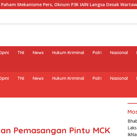
s, Oknum P3K IAIN Langsa Desak Wartawan Muat Klarifikasi
Opini
TNI
News
Hukum Kriminal
Polri
Nasional
Opini
TNI
News
Hukum Kriminal
Polri
Nasional
Mos
Bhab
kan Pemasangan Pintu MCK
Laks
Ikhl