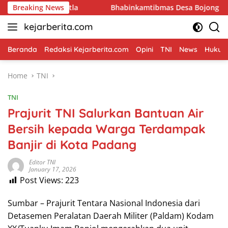
Skip
Karhutla
Breaking News
Bhabinkamtibmas Desa Bojong Bersama Babinsa
to
kejarberita.com
content
Beranda
Redaksi Kejarberita.com
Opini
TNI
News
Hukum 
Home
TNI
TNI
Prajurit TNI Salurkan Bantuan Air
Bersih kepada Warga Terdampak
Banjir di Kota Padang
Editor TNI
January 17, 2026
Post Views:
223
Sumbar – Prajurit Tentara Nasional Indonesia dari
Detasemen Peralatan Daerah Militer (Paldam) Kodam