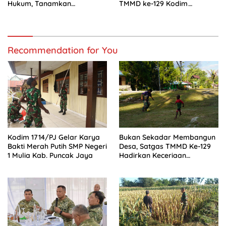
Hukum, Tanamkan
TMMD ke-129 Kodim
Kesadaran Berbangsa serta
1505/Tidore Turunkan
Taat Aturan di Kampung
Material Semen
Sesor
Recommendation for You
Kodim 1714/PJ Gelar Karya
Bukan Sekadar Membangun
Bakti Merah Putih SMP Negeri
Desa, Satgas TMMD Ke-129
1 Mulia Kab. Puncak Jaya
Hadirkan Keceriaan
Bersama Anak-Anak
Kampung Sesor