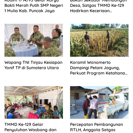
Kodim 1714/PJ Gelar Karya
Bukan Sekadar Membangun
Bakti Merah Putih SMP Negeri
Desa, Satgas TMMD Ke-129
1 Mulia Kab. Puncak Jaya
Hadirkan Keceriaan
Bersama Anak-Anak
Kampung Sesor
Wapang TNI Tinjau Kesiapan
Koramil Wonomerto
Yonif TP di Sumatera Utara
Dampingi Petani Jagung,
Perkuat Program Ketahanan
Pangan Nasional
TMMD Ke-129 Gelar
Percepatan Pembangunan
Penyuluhan Wasbang dan
RTLH, Anggota Satgas