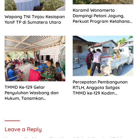
Koramil Wonomerto
Dampingi Petani Jagung,
Wapang TNI Tinjau Kesiapan
Perkuat Program Ketahanan
Yonif TP di Sumatera Utara
Pangan Nasional
Percepatan Pembangunan
TMMD Ke-129 Gelar
RTLH, Anggota Satgas
Penyuluhan Wasbang dan
TMMD ke-129 Kodim
Hukum, Tanamkan
1505/Tidore Turunkan
Kesadaran Berbangsa serta
Material Semen
Taat Aturan di Kampung
Sesor
Leave a Reply