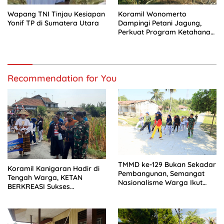
Wapang TNI Tinjau Kesiapan
Koramil Wonomerto
Yonif TP di Sumatera Utara
Dampingi Petani Jagung,
Perkuat Program Ketahanan
Pangan Nasional
Recommendation for You
TMMD ke-129 Bukan Sekadar
Koramil Kanigaran Hadir di
Pembangunan, Semangat
Tengah Warga, KETAN
Nasionalisme Warga Ikut
BERKREASI Sukses
Dibangun
Semarakkan HUT RI