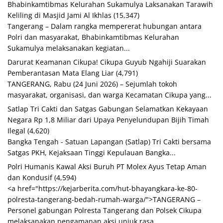
Bhabinkamtibmas Kelurahan Sukamulya Laksanakan Tarawih
Keliling di Masjid Jami Al Ikhlas
(15,347)
Tangerang – Dalam rangka mempererat hubungan antara
Polri dan masyarakat, Bhabinkamtibmas Kelurahan
Sukamulya melaksanakan kegiatan...
Darurat Keamanan Cikupa! Cikupa Guyub Ngahiji Suarakan
Pemberantasan Mata Elang Liar
(4,791)
TANGERANG, Rabu (24 Juni 2026) – Sejumlah tokoh
masyarakat, organisasi, dan warga Kecamatan Cikupa yang...
Satlap Tri Cakti dan Satgas Gabungan Selamatkan Kekayaan
Negara Rp 1,8 Miliar dari Upaya Penyelundupan Bijih Timah
Ilegal
(4,620)
Bangka Tengah - Satuan Lapangan (Satlap) Tri Cakti bersama
Satgas PKH, Kejaksaan Tinggi Kepulauan Bangka...
Polri Humanis Kawal Aksi Buruh PT Molex Ayus Tetap Aman
dan Kondusif
(4,594)
<a href="https://kejarberita.com/hut-bhayangkara-ke-80-
polresta-tangerang-bedah-rumah-warga/">TANGERANG –
Personel gabungan Polresta Tangerang dan Polsek Cikupa
melaksanakan pengamanan aksi unjuk rasa...