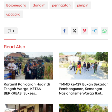
Bojonegoro
dandim
peringatan
pimpin
upacara
1
Read Also
Koramil Kanigaran Hadir di
TMMD ke-129 Bukan Sekadar
Tengah Warga, KETAN
Pembangunan, Semangat
BERKREASI Sukses
Nasionalisme Warga Ikut
Semarakkan HUT RI
Dibangun