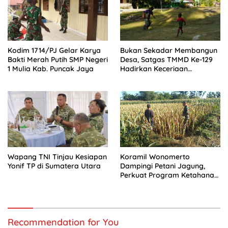
Kodim 1714/PJ Gelar Karya
Bukan Sekadar Membangun
Bakti Merah Putih SMP Negeri
Desa, Satgas TMMD Ke-129
1 Mulia Kab. Puncak Jaya
Hadirkan Keceriaan
Bersama Anak-Anak
Kampung Sesor
Wapang TNI Tinjau Kesiapan
Koramil Wonomerto
Yonif TP di Sumatera Utara
Dampingi Petani Jagung,
Perkuat Program Ketahanan
Pangan Nasional
Recommendation for You