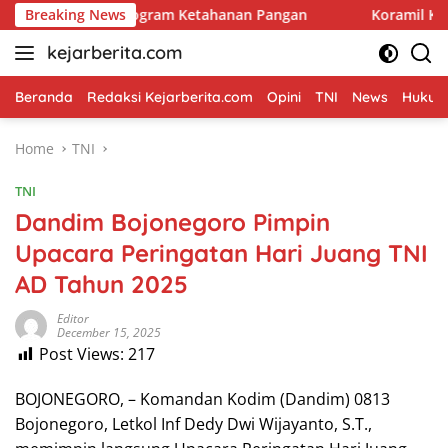
Skip
awal Program Ketahanan Pangan
Breaking News
Koramil Kanigaran Hadi
to
kejarberita.com
content
Beranda
Redaksi Kejarberita.com
Opini
TNI
News
Hukum 
Home
TNI
TNI
Dandim Bojonegoro Pimpin
Upacara Peringatan Hari Juang TNI
AD Tahun 2025
Editor
December 15, 2025
Post Views:
217
BOJONEGORO, – Komandan Kodim (Dandim) 0813
Bojonegoro, Letkol Inf Dedy Dwi Wijayanto, S.T.,