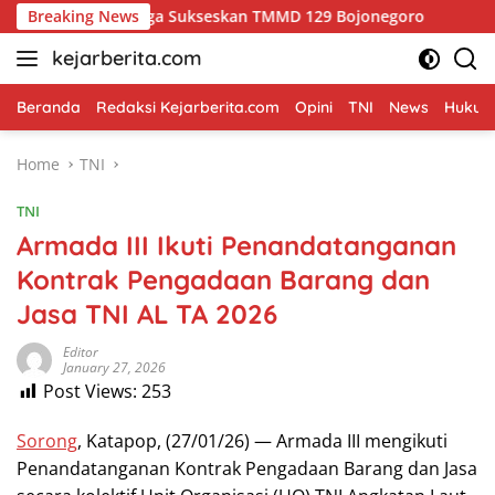
Skip
l Warga Sukseskan TMMD 129 Bojonegoro
Breaking News
Merajut Asa d
to
kejarberita.com
content
Beranda
Redaksi Kejarberita.com
Opini
TNI
News
Hukum 
Home
TNI
TNI
Armada III Ikuti Penandatanganan
Kontrak Pengadaan Barang dan
Jasa TNI AL TA 2026
Editor
January 27, 2026
Post Views:
253
Sorong
, Katapop, (27/01/26) — Armada III mengikuti
Penandatanganan Kontrak Pengadaan Barang dan Jasa