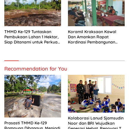
TMMD Ke-129 Tuntaskan
Koramil Kraksaan Kawal
Pembukaan Lahan 1 Hektar,
Dan Amankan Rapat
Siap Ditanami untuk Perkuat
Kordinasi Pembangunan
Ketahanan Pangan Kampung
Sekolah Rakyat
Sesor
Recommendation for You
Kolaborasi Lanud Sjamsudin
Prasasti TMMD Ke-129
Noor dan BRI Wujudkan
Rampung Dibangun, Menjadi
Generasi Hebat, Renovasi TK