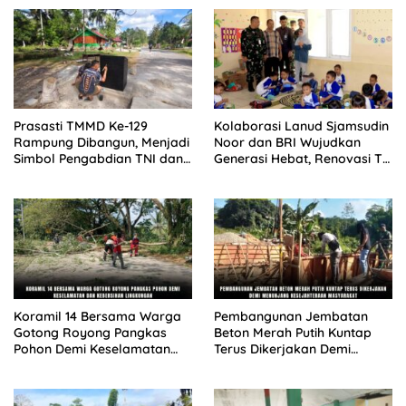
Prasasti TMMD Ke-129
Kolaborasi Lanud Sjamsudin
Rampung Dibangun, Menjadi
Noor dan BRI Wujudkan
Simbol Pengabdian TNI dan
Generasi Hebat, Renovasi TK
Kenangan Abadi untuk
Angkasa 2 Hadirkan
Kampung Sesor
Harapan bagi Masa Depan
Anak
Koramil 14 Bersama Warga
Pembangunan Jembatan
Gotong Royong Pangkas
Beton Merah Putih Kuntap
Pohon Demi Keselamatan
Terus Dikerjakan Demi
dan Kebersihan Lingkungan
Menunjang Kesejahteraan
Masyarakat