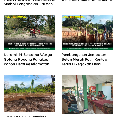
Simbol Pengabdian TNI dan
Angkasa 2 Hadirkan
Kenangan Abadi untuk
Harapan bagi Masa Depan
Kampung Sesor
Anak
Koramil 14 Bersama Warga
Pembangunan Jembatan
Gotong Royong Pangkas
Beton Merah Putih Kuntap
Pohon Demi Keselamatan
Terus Dikerjakan Demi
dan Kebersihan Lingkungan
Menunjang Kesejahteraan
Masyarakat