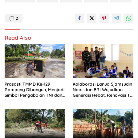
2
Read Also
Prasasti TMMD Ke-129
Kolaborasi Lanud Sjamsudin
Rampung Dibangun, Menjadi
Noor dan BRI Wujudkan
Simbol Pengabdian TNI dan
Generasi Hebat, Renovasi TK
Kenangan Abadi untuk
Angkasa 2 Hadirkan
Kampung Sesor
Harapan bagi Masa Depan
Anak