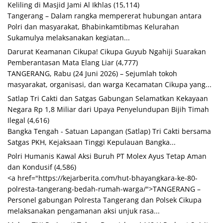
Keliling di Masjid Jami Al Ikhlas
(15,114)
Tangerang – Dalam rangka mempererat hubungan antara
Polri dan masyarakat, Bhabinkamtibmas Kelurahan
Sukamulya melaksanakan kegiatan...
Darurat Keamanan Cikupa! Cikupa Guyub Ngahiji Suarakan
Pemberantasan Mata Elang Liar
(4,777)
TANGERANG, Rabu (24 Juni 2026) – Sejumlah tokoh
masyarakat, organisasi, dan warga Kecamatan Cikupa yang...
Satlap Tri Cakti dan Satgas Gabungan Selamatkan Kekayaan
Negara Rp 1,8 Miliar dari Upaya Penyelundupan Bijih Timah
Ilegal
(4,616)
Bangka Tengah - Satuan Lapangan (Satlap) Tri Cakti bersama
Satgas PKH, Kejaksaan Tinggi Kepulauan Bangka...
Polri Humanis Kawal Aksi Buruh PT Molex Ayus Tetap Aman
dan Kondusif
(4,586)
<a href="https://kejarberita.com/hut-bhayangkara-ke-80-
polresta-tangerang-bedah-rumah-warga/">TANGERANG –
Personel gabungan Polresta Tangerang dan Polsek Cikupa
melaksanakan pengamanan aksi unjuk rasa...