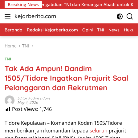
Skip
bol Pengabdian TNI dan Kenangan Abadi untuk Kampung Sesor
Breaking News
to
kejarberita.com
content
Beranda
Redaksi Kejarberita.com
Opini
TNI
News
Hukum 
Home
TNI
TNI
Tak Ada Ampun! Dandim
1505/Tidore Ingatkan Prajurit Soal
Pelanggaran dan Rekrutmen
Editor Kodim Tidore
May 4, 2026
Post Views:
1,746
Tidore Kepulauan – Komandan Kodim 1505/Tidore
memberikan jam komandan kepada
seluruh
prajurit