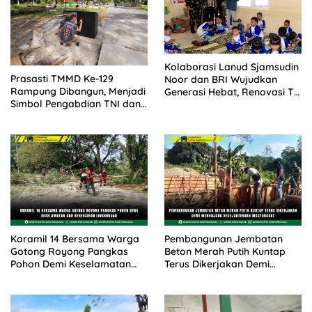
Kolaborasi Lanud Sjamsudin
Prasasti TMMD Ke-129
Noor dan BRI Wujudkan
Rampung Dibangun, Menjadi
Generasi Hebat, Renovasi TK
Simbol Pengabdian TNI dan
Angkasa 2 Hadirkan
Kenangan Abadi untuk
Harapan bagi Masa Depan
Kampung Sesor
Anak
Koramil 14 Bersama Warga
Pembangunan Jembatan
Gotong Royong Pangkas
Beton Merah Putih Kuntap
Pohon Demi Keselamatan
Terus Dikerjakan Demi
dan Kebersihan Lingkungan
Menunjang Kesejahteraan
Masyarakat