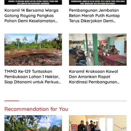
Koramil 14 Bersama Warga
Pembangunan Jembatan
Gotong Royong Pangkas
Beton Merah Putih Kuntap
Pohon Demi Keselamatan
Terus Dikerjakan Demi
dan Kebersihan Lingkungan
Menunjang Kesejahteraan
Masyarakat
TMMD Ke-129 Tuntaskan
Koramil Kraksaan Kawal
Pembukaan Lahan 1 Hektar,
Dan Amankan Rapat
Siap Ditanami untuk Perkuat
Kordinasi Pembangunan
Ketahanan Pangan Kampung
Sekolah Rakyat
Sesor
Recommendation for You