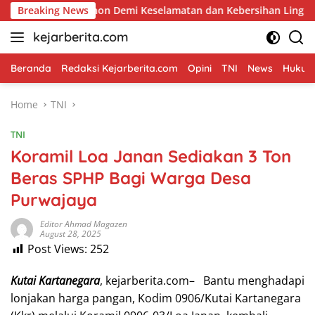
Skip
 Pohon Demi Keselamatan dan Kebersihan Lingkungan
Breaking News
P
to
kejarberita.com
content
Beranda
Redaksi Kejarberita.com
Opini
TNI
News
Hukum 
Home
TNI
TNI
Koramil Loa Janan Sediakan 3 Ton
Beras SPHP Bagi Warga Desa
Purwajaya
Editor Ahmad Magazen
August 28, 2025
Post Views:
252
Kutai Kartanegara
, kejarberita.com– Bantu menghadapi
lonjakan harga pangan, Kodim 0906/Kutai Kartanegara