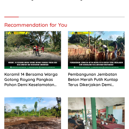
Saluran Air
MONUSCO
Recommendation for You
Koramil 14 Bersama Warga
Pembangunan Jembatan
Gotong Royong Pangkas
Beton Merah Putih Kuntap
Pohon Demi Keselamatan
Terus Dikerjakan Demi
dan Kebersihan Lingkungan
Menunjang Kesejahteraan
Masyarakat