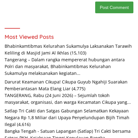
Most Viewed Posts
Bhabinkamtibmas Kelurahan Sukamulya Laksanakan Tarawih
Keliling di Masjid Jami Al Ikhlas
(15,103)
Tangerang – Dalam rangka mempererat hubungan antara
Polri dan masyarakat, Bhabinkamtibmas Kelurahan
Sukamulya melaksanakan kegiatan...
Darurat Keamanan Cikupa! Cikupa Guyub Ngahiji Suarakan
Pemberantasan Mata Elang Liar
(4,775)
TANGERANG, Rabu (24 Juni 2026) – Sejumlah tokoh
masyarakat, organisasi, dan warga Kecamatan Cikupa yang...
Satlap Tri Cakti dan Satgas Gabungan Selamatkan Kekayaan
Negara Rp 1,8 Miliar dari Upaya Penyelundupan Bijih Timah
Ilegal
(4,616)
Bangka Tengah - Satuan Lapangan (Satlap) Tri Cakti bersama
Satgas PKH, Kejaksaan Tinggi Kepulauan Bangka...