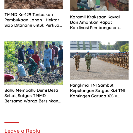
TMMD Ke-129 Tuntaskan
Koramil Kraksaan Kawal
Pembukaan Lahan 1 Hektar,
Dan Amankan Rapat
Siap Ditanami untuk Perkuat
Kordinasi Pembangunan
Ketahanan Pangan Kampung
Sekolah Rakyat
Sesor
Panglima TNI Sambut
Bahu Membahu Demi Desa
Kepulangan Satgas Kizi TNI
Sehat, Satgas TMMD
Kontingen Garuda XX-V
Bersama Warga Bersihkan
MONUSCO
Saluran Air
Leave a Reply