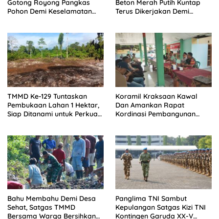
Gotong Royong Pangkas
Beton Merah Putih Kuntap
Pohon Demi Keselamatan
Terus Dikerjakan Demi
dan Kebersihan Lingkungan
Menunjang Kesejahteraan
Masyarakat
TMMD Ke-129 Tuntaskan
Koramil Kraksaan Kawal
Pembukaan Lahan 1 Hektar,
Dan Amankan Rapat
Siap Ditanami untuk Perkuat
Kordinasi Pembangunan
Ketahanan Pangan Kampung
Sekolah Rakyat
Sesor
Bahu Membahu Demi Desa
Panglima TNI Sambut
Sehat, Satgas TMMD
Kepulangan Satgas Kizi TNI
Bersama Warga Bersihkan
Kontingen Garuda XX-V