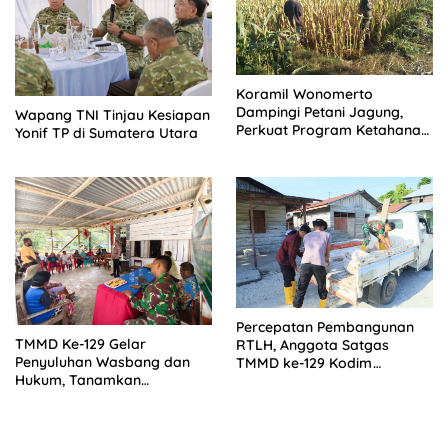
Koramil Wonomerto
Dampingi Petani Jagung,
Wapang TNI Tinjau Kesiapan
Perkuat Program Ketahanan
Yonif TP di Sumatera Utara
Pangan Nasional
Percepatan Pembangunan
TMMD Ke-129 Gelar
RTLH, Anggota Satgas
Penyuluhan Wasbang dan
TMMD ke-129 Kodim
Hukum, Tanamkan
1505/Tidore Turunkan
Kesadaran Berbangsa serta
Material Semen
Taat Aturan di Kampung
Sesor