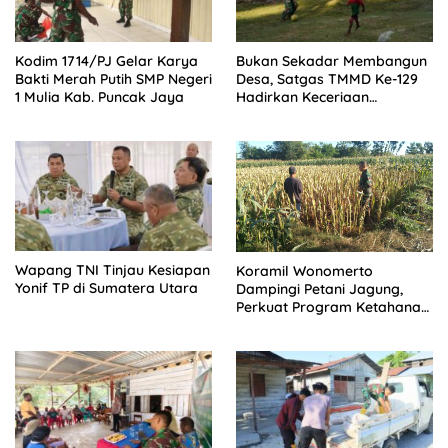
Kodim 1714/PJ Gelar Karya
Bukan Sekadar Membangun
Bakti Merah Putih SMP Negeri
Desa, Satgas TMMD Ke-129
1 Mulia Kab. Puncak Jaya
Hadirkan Keceriaan
Bersama Anak-Anak
Kampung Sesor
Wapang TNI Tinjau Kesiapan
Koramil Wonomerto
Yonif TP di Sumatera Utara
Dampingi Petani Jagung,
Perkuat Program Ketahanan
Pangan Nasional