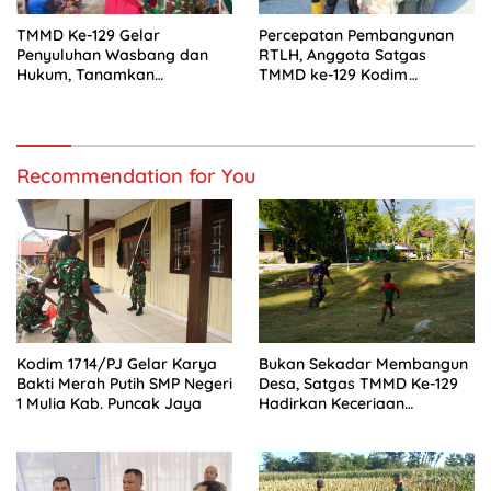
TMMD Ke-129 Gelar
Percepatan Pembangunan
Penyuluhan Wasbang dan
RTLH, Anggota Satgas
Hukum, Tanamkan
TMMD ke-129 Kodim
Kesadaran Berbangsa serta
1505/Tidore Turunkan
Taat Aturan di Kampung
Material Semen
Sesor
Recommendation for You
Kodim 1714/PJ Gelar Karya
Bukan Sekadar Membangun
Bakti Merah Putih SMP Negeri
Desa, Satgas TMMD Ke-129
1 Mulia Kab. Puncak Jaya
Hadirkan Keceriaan
Bersama Anak-Anak
Kampung Sesor