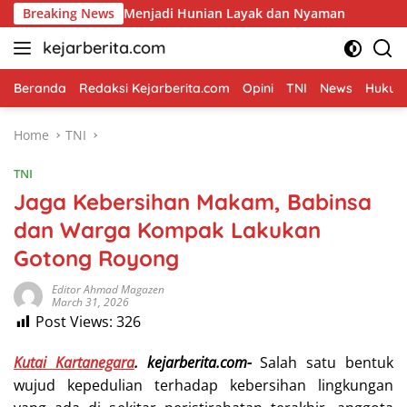
Skip
man Menjadi Hunian Layak dan Nyaman
Breaking News
Memasuki Fase F
to
kejarberita.com
content
Beranda
Redaksi Kejarberita.com
Opini
TNI
News
Hukum 
Home
TNI
TNI
Jaga Kebersihan Makam, Babinsa
dan Warga Kompak Lakukan
Gotong Royong
Editor Ahmad Magazen
March 31, 2026
Post Views:
326
Kutai Kartanegara
. kejarberita.com-
Salah satu bentuk
wujud kepedulian terhadap kebersihan lingkungan