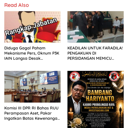
Read Also
Diduga Gagal Paham
KEADILAN UNTUK FARADILA!
Mekanisme Pers, Oknum P3K
PENGAKUAN DI
IAIN Langsa Desak
PERSIDANGAN MEMICU
Wartawan Muat Klarifikasi
LEDAKAN EMOSI KELUARGA
KORBAN
Komisi III DPR RI Bahas RUU
Perampasan Aset, Pakar
Ingatkan Batas Kewenangan
Aparat