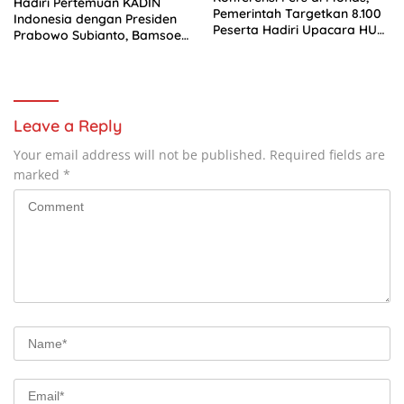
Hadiri Pertemuan KADIN
Pemerintah Targetkan 8.100
Indonesia dengan Presiden
Peserta Hadiri Upacara HUT
Prabowo Subianto, Bamsoet
ke-81 RI di Istana Merdeka
Tegaskan Sinergi Pemerintah
dan Dunia Usaha Jadi Kunci
Hadapi Gejolak Ekonomi
Dunia
Leave a Reply
Your email address will not be published.
Required fields are
marked
*