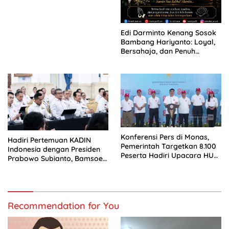
Edi Darminto Kenang Sosok
Bambang Hariyanto: Loyal,
Bersahaja, dan Penuh
Dedikasi
Konferensi Pers di Monas,
Hadiri Pertemuan KADIN
Pemerintah Targetkan 8.100
Indonesia dengan Presiden
Peserta Hadiri Upacara HUT
Prabowo Subianto, Bamsoet
ke-81 RI di Istana Merdeka
Tegaskan Sinergi Pemerintah
dan Dunia Usaha Jadi Kunci
Hadapi Gejolak Ekonomi
Dunia
Recommendation for You