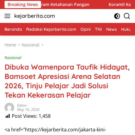
Skip
al Program Ketahanan Pangan
Breaking News
Koramil Kanigaran Hadir 
to
kejarberita.com
content
Beranda
Redaksi Kejarberita.com
Opini
TNI
News
Hukum 
Home
Nasional
Nasional
Dibuka Wamenpora Taufik Hidayat,
Bamsoet Apresiasi Arena Selatan
2026, Tinju Pelajar Jadi Solusi
Tekan Kekerasan Pelajar
Editor
May 16, 2026
Post Views:
1,458
<a href="https://kejarberita.com/jakarta-kini-