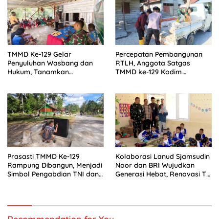
TMMD Ke-129 Gelar
Percepatan Pembangunan
Penyuluhan Wasbang dan
RTLH, Anggota Satgas
Hukum, Tanamkan
TMMD ke-129 Kodim
Kesadaran Berbangsa serta
1505/Tidore Turunkan
Taat Aturan di Kampung
Material Semen
Sesor
Prasasti TMMD Ke-129
Kolaborasi Lanud Sjamsudin
Rampung Dibangun, Menjadi
Noor dan BRI Wujudkan
Simbol Pengabdian TNI dan
Generasi Hebat, Renovasi TK
Kenangan Abadi untuk
Angkasa 2 Hadirkan
Kampung Sesor
Harapan bagi Masa Depan
Anak