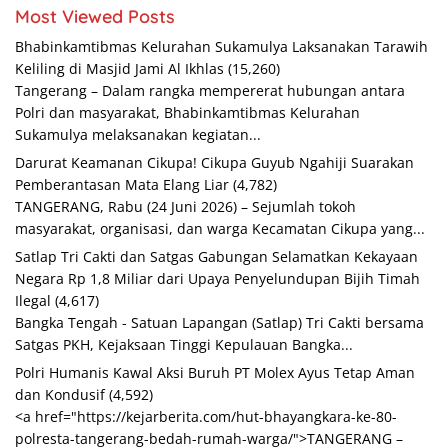
Most Viewed Posts
Bhabinkamtibmas Kelurahan Sukamulya Laksanakan Tarawih
Keliling di Masjid Jami Al Ikhlas
(15,260)
Tangerang – Dalam rangka mempererat hubungan antara
Polri dan masyarakat, Bhabinkamtibmas Kelurahan
Sukamulya melaksanakan kegiatan...
Darurat Keamanan Cikupa! Cikupa Guyub Ngahiji Suarakan
Pemberantasan Mata Elang Liar
(4,782)
TANGERANG, Rabu (24 Juni 2026) – Sejumlah tokoh
masyarakat, organisasi, dan warga Kecamatan Cikupa yang...
Satlap Tri Cakti dan Satgas Gabungan Selamatkan Kekayaan
Negara Rp 1,8 Miliar dari Upaya Penyelundupan Bijih Timah
Ilegal
(4,617)
Bangka Tengah - Satuan Lapangan (Satlap) Tri Cakti bersama
Satgas PKH, Kejaksaan Tinggi Kepulauan Bangka...
Polri Humanis Kawal Aksi Buruh PT Molex Ayus Tetap Aman
dan Kondusif
(4,592)
<a href="https://kejarberita.com/hut-bhayangkara-ke-80-
polresta-tangerang-bedah-rumah-warga/">TANGERANG –