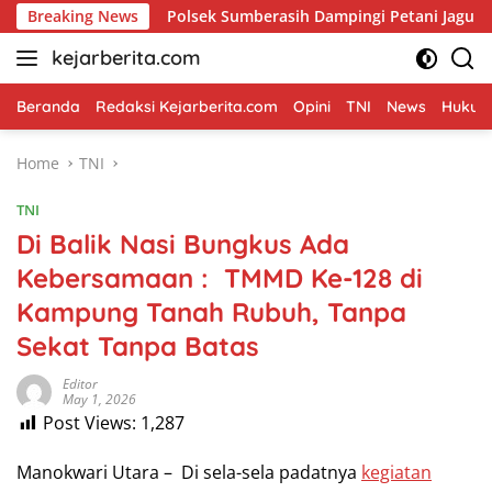
Skip
Breaking News
Polsek Sumberasih Dampingi Petani Jagung di Mentor, 
to
kejarberita.com
content
Beranda
Redaksi Kejarberita.com
Opini
TNI
News
Hukum 
Home
TNI
TNI
Di Balik Nasi Bungkus Ada
Kebersamaan : TMMD Ke-128 di
Kampung Tanah Rubuh, Tanpa
Sekat Tanpa Batas
Editor
May 1, 2026
Post Views:
1,287
Manokwari Utara – Di sela-sela padatnya
kegiatan