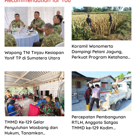
Recommendation for You
Koramil Wonomerto
Dampingi Petani Jagung,
Wapang TNI Tinjau Kesiapan
Perkuat Program Ketahanan
Yonif TP di Sumatera Utara
Pangan Nasional
Percepatan Pembangunan
TMMD Ke-129 Gelar
RTLH, Anggota Satgas
Penyuluhan Wasbang dan
TMMD ke-129 Kodim
Hukum, Tanamkan
1505/Tidore Turunkan