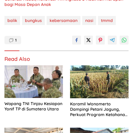
bagi Masa Depan Anak
balik
bungkus
kebersamaan
nasi
tmmd
1
Read Also
Wapang TNI Tinjau Kesiapan
Koramil Wonomerto
Yonif TP di Sumatera Utara
Dampingi Petani Jagung,
Perkuat Program Ketahanan
Pangan Nasional