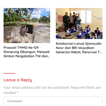
Kesadaran Berbangsa serta
Material Semen
Taat Aturan di Kampung
Sesor
Kolaborasi Lanud Sjamsudin
Prasasti TMMD Ke-129
Noor dan BRI Wujudkan
Rampung Dibangun, Menjadi
Generasi Hebat, Renovasi TK
Simbol Pengabdian TNI dan
Angkasa 2 Hadirkan
Kenangan Abadi untuk
Harapan bagi Masa Depan
Kampung Sesor
Anak
Leave a Reply
Your email address will not be published.
Required fields are
marked
*