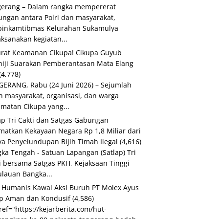
erang – Dalam rangka mempererat
ngan antara Polri dan masyarakat,
binkamtibmas Kelurahan Sukamulya
ksanakan kegiatan...
rat Keamanan Cikupa! Cikupa Guyub
iji Suarakan Pemberantasan Mata Elang
(4,778)
ERANG, Rabu (24 Juni 2026) – Sejumlah
h masyarakat, organisasi, dan warga
matan Cikupa yang...
ap Tri Cakti dan Satgas Gabungan
matkan Kekayaan Negara Rp 1,8 Miliar dari
a Penyelundupan Bijih Timah Ilegal
(4,616)
ka Tengah - Satuan Lapangan (Satlap) Tri
i bersama Satgas PKH, Kejaksaan Tinggi
lauan Bangka...
i Humanis Kawal Aksi Buruh PT Molex Ayus
p Aman dan Kondusif
(4,586)
ref="https://kejarberita.com/hut-