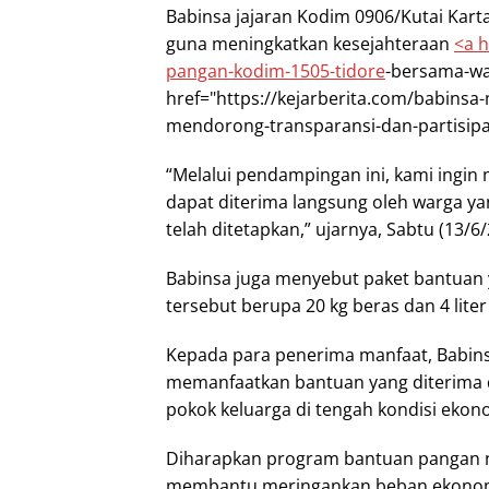
Babinsa jajaran Kodim 0906/Kutai Kar
guna meningkatkan kesejahteraan
<a h
pangan-kodim-1505-
tidore
-bersama-wa
href="https://kejarberita.com/babin
mendorong-transparansi-dan-partisipa
“Melalui pendampingan ini, kami ingi
dapat diterima langsung oleh warga ya
telah ditetapkan,” ujarnya, Sabtu (13/6/
Babinsa juga menyebut paket bantuan
tersebut berupa 20 kg beras dan 4 liter
Kepada para penerima manfaat, Babin
memanfaatkan bantuan yang diterima
pokok keluarga di tengah kondisi eko
Diharapkan program bantuan pangan no
membantu meringankan beban ekonom