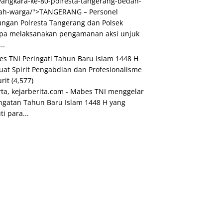
angkara-ke-80-polresta-tangerang-bedah-
ah-warga/">TANGERANG – Personel
ngan Polresta Tangerang dan Polsek
pa melaksanakan pengamanan aksi unjuk
..
s TNI Peringati Tahun Baru Islam 1448 H
uat Spirit Pengabdian dan Profesionalisme
urit
(4,577)
rta, kejarberita.com - Mabes TNI menggelar
ngatan Tahun Baru Islam 1448 H yang
ti para...