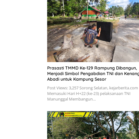
Prasasti TMMD Ke-129 Rampung Dibangun,
Menjadi Simbol Pengabdian TNI dan Kenan
Abadi untuk Kampung Sesor
Post Views: 3,257 Sorong Selatan, kejarberita.com
Memasuki Hari H+22 (ke-23) pelaksanaan TNI
Manunggal Membangun…