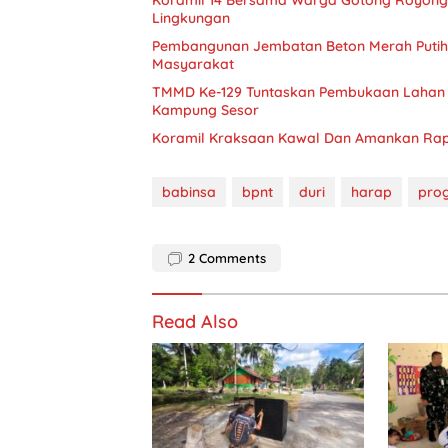
Koramil 14 Bersama Warga Gotong Royong
Lingkungan
Pembangunan Jembatan Beton Merah Putih 
Masyarakat
TMMD Ke-129 Tuntaskan Pembukaan Lahan 1
Kampung Sesor
Koramil Kraksaan Kawal Dan Amankan Rap
babinsa
bpnt
duri
harap
pro
2
Comments
Read Also