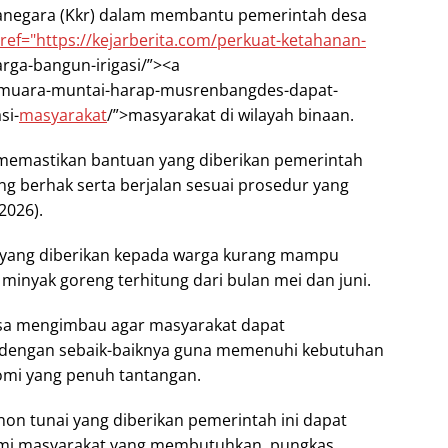
tanegara (Kkr) dalam membantu pemerintah desa
ref="https://kejarberita.com/perkuat-ketahanan-
rga-bangun-irigasi/”><a
sa-muara-muntai-harap-musrenbangdes-dapat-
si-
masyarakat
/”>masyarakat di wilayah binaan.
n memastikan bantuan yang diberikan pemerintah
ng berhak serta berjalan sesuai prosedur yang
2026).
 yang diberikan kepada warga kurang mampu
 minyak goreng terhitung dari bulan mei dan juni.
sa mengimbau agar masyarakat dapat
 dengan sebaik-baiknya guna memenuhi kebutuhan
nomi yang penuh tantangan.
n tunai yang diberikan pemerintah ini dapat
i masyarakat yang membutuhkan, pungkas