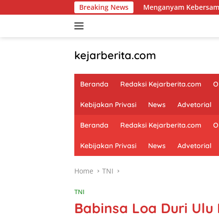
Skip
Menganyam Kebersamaan di Teras Desa: Cara B
Breaking News
to
content
kejarberita.com
Beranda
Redaksi Kejarberita.com
O
Kebijakan Privasi
News
Advetorial
Beranda
Redaksi Kejarberita.com
O
Kebijakan Privasi
News
Advetorial
Home
TNI
TNI
Babinsa Loa Duri Ul