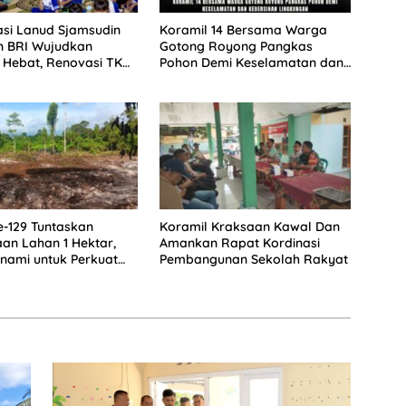
si Lanud Sjamsudin
Koramil 14 Bersama Warga
n BRI Wujudkan
Gotong Royong Pangkas
 Hebat, Renovasi TK
Pohon Demi Keselamatan dan
 2 Hadirkan Harapan
Kebersihan Lingkungan
sa Depan Anak
-129 Tuntaskan
Koramil Kraksaan Kawal Dan
n Lahan 1 Hektar,
Amankan Rapat Kordinasi
anami untuk Perkuat
Pembangunan Sekolah Rakyat
an Pangan Kampung