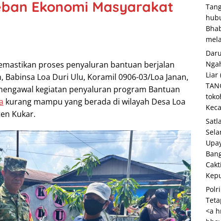
ban Ekonomi Masyarakat
Tang
hubu
Bha
mela
Daru
astikan proses penyaluran bantuan berjalan
Ngah
Liar
, Babinsa Loa Duri Ulu, Koramil 0906-03/Loa Janan,
TANG
mengawal kegiatan penyaluran program Bantuan
toko
a
kurang mampu yang berada di wilayah Desa Loa
Keca
en Kukar.
Satl
Sela
Upay
Bang
Cakt
Kepu
Polr
Teta
<a h