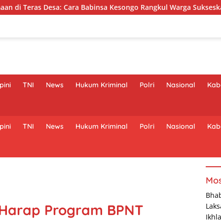
abinsa Kesongo Rangkul Warga Sukseskan TMMD 129 Bojonegoro
pini
TNI
News
Hukum Kriminal
Polri
Nasional
Kaba
pini
TNI
News
Hukum Kriminal
Polri
Nasional
Kaba
Mos
Bha
u Harap Program BPNT
Laks
Ikhl