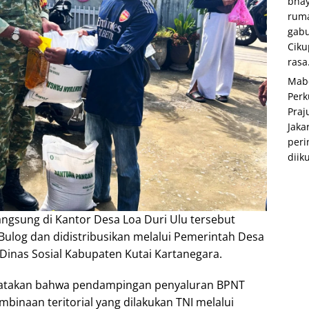
bhay
rum
gabu
Ciku
rasa.
Mabe
Perk
Praj
Jaka
peri
diiku
ngsung di Kantor Desa Loa Duri Ulu tersebut
ulog dan didistribusikan melalui Pemerintah Desa
Dinas Sosial Kabupaten Kutai Kartanegara.
engatakan bahwa pendampingan penyaluran BPNT
binaan teritorial yang dilakukan TNI melalui