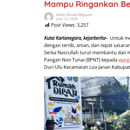
Mampu Ringankan Be
Editor Ahmad Magazen
June 13, 2026
Post Views:
3,257
Kutai Kartanegara, kejarberita–
Untuk mem
dengan tertib, aman, dan tepat sasaran
Serka Nasrullah turut membantu dan 
Pangan Non Tunai (BPNT) kepada
warg
Duri Ulu Kecamatan Loa Janan Kabupat