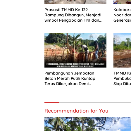
Prasasti TMMD Ke-129
Kolabora
Rampung Dibangun, Menjadi
Noor da
Simbol Pengabdian TNI dan
Generasi
Kenangan Abadi untuk
Angkasa
Kampung Sesor
bagi Ma
Pembangunan Jembatan
TMMD Ke
Beton Merah Putih Kuntap
Pembukaa
Terus Dikerjakan Demi
Siap Dit
Menunjang Kesejahteraan
Ketahan
Masyarakat
Sesor
Recommendation for You